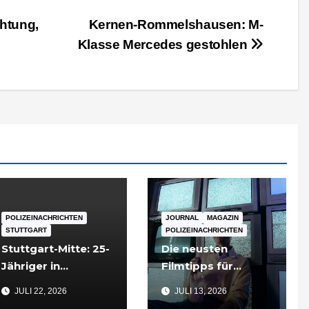
htung,
Kernen-Rommelshausen: M-
Klasse Mercedes gestohlen
POLIZEINACHRICHTEN
JOURNAL
MAGAZIN
STUTTGART
POLIZEINACHRICHTEN
Stuttgart-Mitte: 25-
Die neusten
Jähriger in
Filmtipps für
Tiefgarageneinfahr
Sommerabende
JULI 22, 2026
JULI 13, 2026
t lebensgefährlich