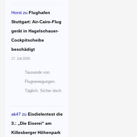
Horst
zu
Flughafen
Stuttgart: Air-Cairo-Flug
gerät in Hagelschauer-
Cockpitscheibe
beschädigt
17. Juli 2026
Tausende von
Flugnewegungen.
Täglich. Sicher doch.
ak47
zu
Eisdielentest die
3.: „Die Eiserei“ am
Killesberger Höhenpark