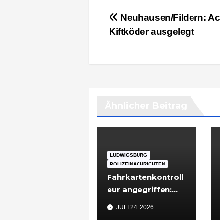
Beitragsnavigation
Neuhausen/Fildern: Ac
Kiftköder ausgelegt
Ähnlicher Beitrag
LUDWIGSBURG
POLIZEINACHRICHTEN
Fahrkartenkontroll
eur angegriffen:
48-Jähriger nach
JULI 24, 2026
Vorfall in