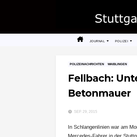
Zum
Inhalt
springen
JOURNAL
POLIZEI
POLIZEINACHRICHTEN
WAIBLINGEN
Fellbach: Unt
Betonmauer
SEP. 29, 2015
In Schlangenlinien war am Mon
Mercedes-Fahrer in der Stuttg