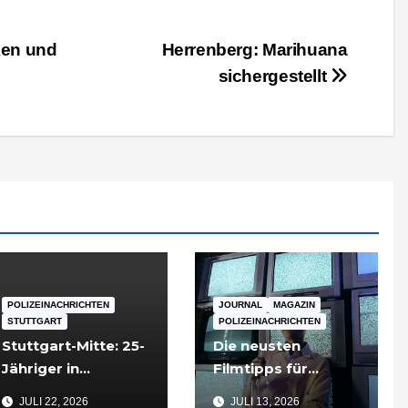
ken und
Herrenberg: Marihuana
sichergestellt
POLIZEINACHRICHTEN
JOURNAL
MAGAZIN
STUTTGART
POLIZEINACHRICHTEN
Stuttgart-Mitte: 25-
Die neusten
Jähriger in
Filmtipps für
Tiefgarageneinfahr
Sommerabende
JULI 22, 2026
JULI 13, 2026