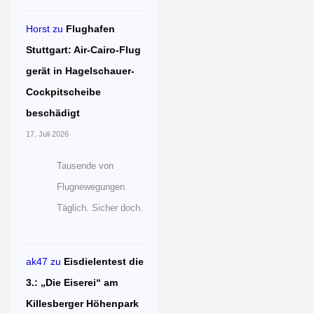
Horst
zu
Flughafen
Stuttgart: Air-Cairo-Flug
gerät in Hagelschauer-
Cockpitscheibe
beschädigt
17. Juli 2026
Tausende von
Flugnewegungen.
Täglich. Sicher doch.
ak47
zu
Eisdielentest die
3.: „Die Eiserei“ am
Killesberger Höhenpark