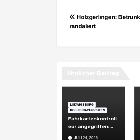
Beitragsnavigation
Holzgerlingen: Betrun
randaliert
Ähnlicher Beitrag
LUDWIGSBURG
POLIZEINACHRICHTEN
Fahrkartenkontroll
eur angegriffen:
48-Jähriger nach
JULI 24, 2026