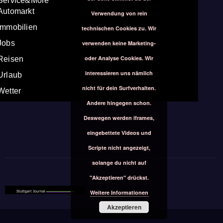
Service&More
Automarkt
Verwendung von rein
Immobilien
technischen Cookies zu. Wir
Jobs
verwenden keine Marketing-
oder Analyse Cookies. Wir
Reisen
interessieren uns nämlich
Urlaub
nicht für dein Surfverhalten.
Wetter
Andere hingegen schon.
Deswegen werden iframes,
eingebettete Videos und
Scripte nicht angezeigt,
solange du nicht auf
"Akzeptieren" drückst.
Weitere Informationen
Akzeptieren