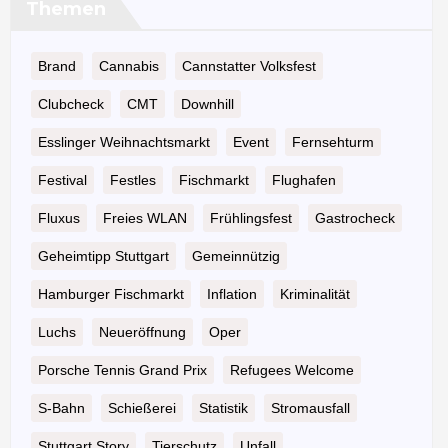
Themen
Brand
Cannabis
Cannstatter Volksfest
Clubcheck
CMT
Downhill
Esslinger Weihnachtsmarkt
Event
Fernsehturm
Festival
Festles
Fischmarkt
Flughafen
Fluxus
Freies WLAN
Frühlingsfest
Gastrocheck
Geheimtipp Stuttgart
Gemeinnützig
Hamburger Fischmarkt
Inflation
Kriminalität
Luchs
Neueröffnung
Oper
Porsche Tennis Grand Prix
Refugees Welcome
S-Bahn
Schießerei
Statistik
Stromausfall
Stuttgart Story
Tierschutz
Unfall