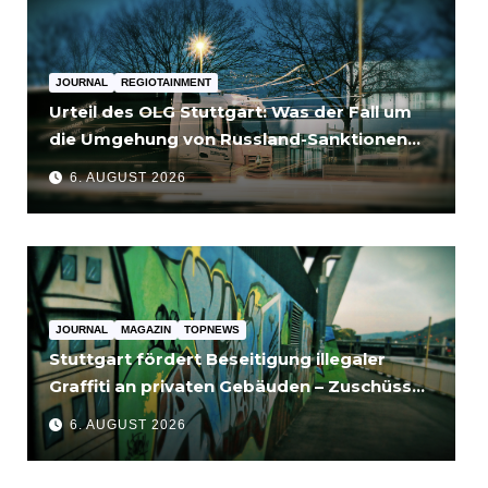
JOURNAL
REGIOTAINMENT
Urteil des OLG Stuttgart: Was der Fall um
die Umgehung von Russland-Sanktionen
für Unternehmen bedeutet
6. AUGUST 2026
JOURNAL
MAGAZIN
TOPNEWS
Stuttgart fördert Beseitigung illegaler
Graffiti an privaten Gebäuden – Zuschüsse
bis 3.500 Euro
6. AUGUST 2026