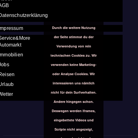
AGB
Datenschutzerklärung
Durch die weitere Nutzung
Impressum
der Seite stimmst du der
Service&More
Automarkt
Verwendung von rein
Immobilien
technischen Cookies zu. Wir
Jobs
verwenden keine Marketing-
oder Analyse Cookies. Wir
Reisen
interessieren uns nämlich
Urlaub
nicht für dein Surfverhalten.
Wetter
Andere hingegen schon.
Deswegen werden iframes,
eingebettete Videos und
Scripte nicht angezeigt,