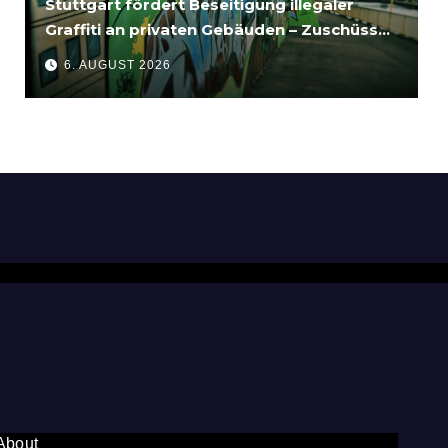
Stuttgart fördert Beseitigung illegaler
Graffiti an privaten Gebäuden – Zuschüsse
bis 3.500 Euro
6. AUGUST 2026
About