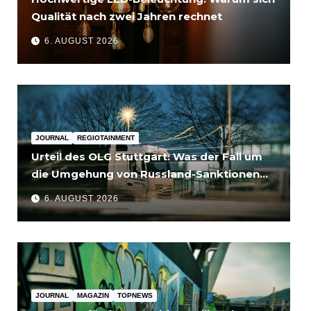
Qualität nach zwei Jahren rechnet
6. AUGUST 2026
JOURNAL
REGIOTAINMENT
Urteil des OLG Stuttgart: Was der Fall um
die Umgehung von Russland-Sanktionen
für Unternehmen bedeutet
6. AUGUST 2026
JOURNAL
MAGAZIN
TOPNEWS