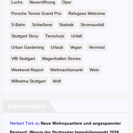
Luchs
Neueröffnung
Oper
Porsche Tennis Grand Prix
Refugees Welcome
S-Bahn
Schießerei
Statistik
Stromausfall
Stuttgart Story
Tierschutz
Unfall
Urban Gardening
Urlaub
Vegan
Vermisst
VfB Stuttgart
Wagenhallen-Stories
Weekend-Report
Weihnachtsmarkt
Wein
Wilhelma Stuttgart
Wolf
Kommentiert
Herbert Türk
zu
Neue Wohnquartiere und angespannter
Bestand: Warum der Stuttgarter Immobilienmarkt 2026