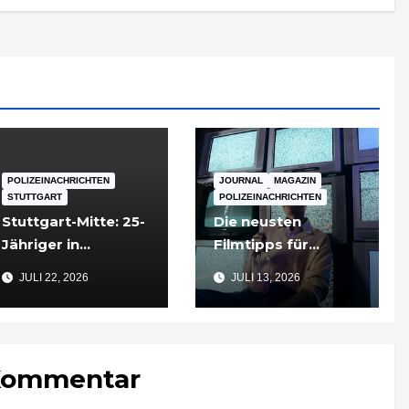
POLIZEINACHRICHTEN
JOURNAL
MAGAZIN
STUTTGART
POLIZEINACHRICHTEN
Stuttgart-Mitte: 25-
Die neusten
Jähriger in
Filmtipps für
Tiefgarageneinfahr
Sommerabende
JULI 22, 2026
JULI 13, 2026
t lebensgefährlich
verletzt
 Kommentar