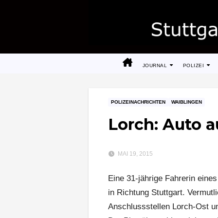
Zum
Inhalt
springen
JOURNAL
POLIZEI
POLIZEINACHRICHTEN
WAIBLINGEN
Lorch: Auto 
MAI 19, 2015
Eine 31-jährige Fahrerin eine
in Richtung Stuttgart. Vermut
Anschlussstellen Lorch-Ost u