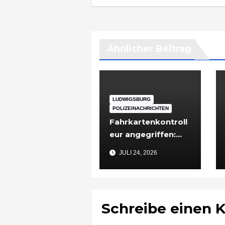
Ähnlicher Beitrag
LUDWIGSBURG
POLIZEINACHRICHTEN
Fahrkartenkontroll
eur angegriffen:
48-Jähriger nach
JULI 24, 2026
Vorfall in
Ludwigsburg in
Untersuchungshaft
Schreibe einen