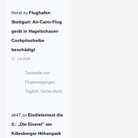
Horst
zu
Flughafen
Stuttgart: Air-Cairo-Flug
gerät in Hagelschauer-
Cockpitscheibe
beschädigt
17. Juli 2026
Tausende von
Flugnewegungen.
Täglich. Sicher doch.
ak47
zu
Eisdielentest die
3.: „Die Eiserei“ am
Killesberger Höhenpark