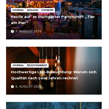
JOURNAL
MAGAZIN
TOPNEWS
Festle auf´m Stuttgarter Partyschiff: „Tier
am Pier“
7. AUGUST 2026
JOURNAL
REGIOTAINMENT
Hochwertige LED-Beleuchtung: Warum sich
Qualität nach zwei Jahren rechnet
6. AUGUST 2026