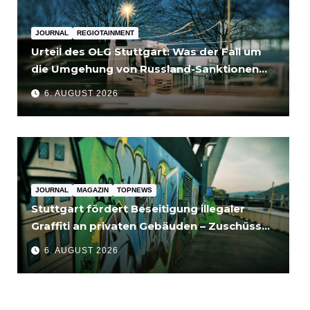
JOURNAL
REGIOTAINMENT
Urteil des OLG Stuttgart: Was der Fall um
die Umgehung von Russland-Sanktionen
für Unternehmen bedeutet
6. AUGUST 2026
JOURNAL
MAGAZIN
TOPNEWS
Stuttgart fördert Beseitigung illegaler
Graffiti an privaten Gebäuden – Zuschüsse
bis 3.500 Euro
6. AUGUST 2026