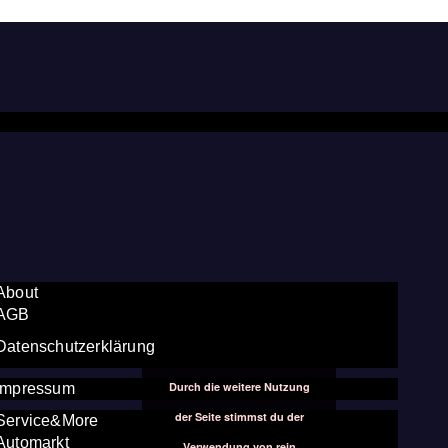
About
AGB
Datenschutzerklärung
Durch die weitere Nutzung
Impressum
der Seite stimmst du der
Service&More
Automarkt
Verwendung von rein