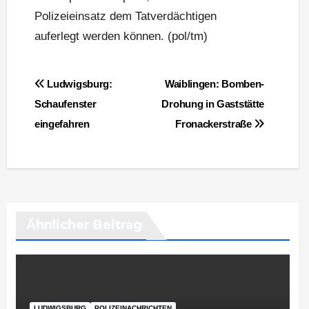
Polizeieinsatz dem Tatverdächtigen
auferlegt werden können. (pol/tm)
Beitragsnavigation
Ludwigsburg:
Waiblingen: Bomben-
Schaufenster
Drohung in Gaststätte
eingefahren
Fronackerstraße
Ähnlicher Beitrag
LUDWIGSBURG
POLIZEINACHRICHTEN