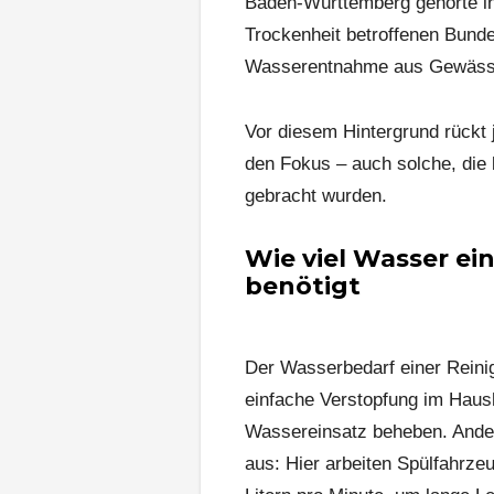
Baden-Württemberg gehörte in
Trockenheit betroffenen Bund
Wasserentnahme aus Gewässe
Vor diesem Hintergrund rückt 
den Fokus – auch solche, die
gebracht wurden.
Wie viel Wasser ei
benötigt
Der Wasserbedarf einer Reini
einfache Verstopfung im Haush
Wassereinsatz beheben. Ander
aus: Hier arbeiten Spülfahrz