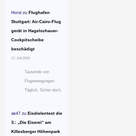
Horst
zu
Flughafen
Stuttgart: Air-Cairo-Flug
gerät in Hagelschauer-
Cockpitscheibe
beschädigt
17. Juli 2026
Tausende von
Flugnewegungen.
Täglich. Sicher doch.
ak47
zu
Eisdielentest die
3.: „Die Eiserei“ am
Killesberger Höhenpark