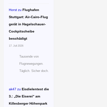
Horst
zu
Flughafen
Stuttgart: Air-Cairo-Flug
gerät in Hagelschauer-
Cockpitscheibe
beschädigt
17. Juli 2026
Tausende von
Flugnewegungen.
Täglich. Sicher doch.
ak47
zu
Eisdielentest die
3.: „Die Eiserei“ am
Killesberger Höhenpark