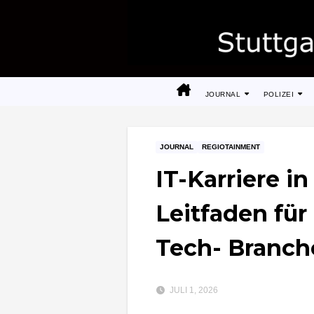
Zum
Inhalt
springen
JOURNAL
POLIZEI
JOURNAL
REGIOTAINMENT
IT-Karriere i
Leitfaden für
Tech- Branch
JULI 1, 2026