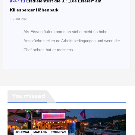
ak47
zu
Eisdielentest die 3.: „Die Eiserei“ am
Killesberger Höhenpark
15. Juli 2026
Als Eisverkäufer kann man sicher nicht so hohe
Ansprüche stellen an Arbeitsbedingungen und wenn der
Chef schreit hat er meistens…
You missed
JOURNAL
MAGAZIN
TOPNEWS