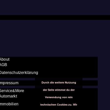
About
AGB
Datenschutzerklärung
Durch die weitere Nutzung
Impressum
der Seite stimmst du der
Service&More
Automarkt
Verwendung von rein
Immobilien
technischen Cookies zu. Wir