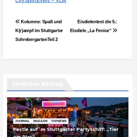
CitySportEvent – VLW
Beitragsnavigation
Kolumne: Spaß und
Eisdielentest die 5.:
K(r)ampf im Stuttgarter
Eisdiele „La Fenice“
SchrebergartenTeil 2
Ähnlicher Beitrag
JOURNAL
MAGAZIN
TOPNEWS
Festle auf´m Stuttgarter Partyschiff: „Tier
am Pier“