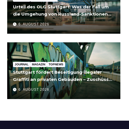
Urteil des OLG Stuttgart: Was der Fall um
die Umgehung von Russland-Sanktionen
für Unternehmen bedeutet
6. AUGUST 2026
JOURNAL
MAGAZIN
TOPNEWS
Stuttgart fördert Beseitigung illegaler
Graffiti an privaten Gebäuden – Zuschüsse
bis 3.500 Euro
6. AUGUST 2026