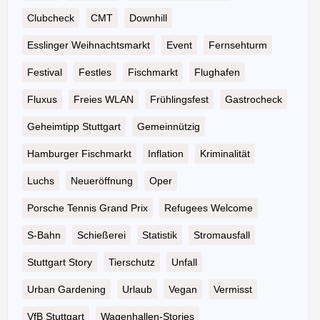
Clubcheck
CMT
Downhill
Esslinger Weihnachtsmarkt
Event
Fernsehturm
Festival
Festles
Fischmarkt
Flughafen
Fluxus
Freies WLAN
Frühlingsfest
Gastrocheck
Geheimtipp Stuttgart
Gemeinnützig
Hamburger Fischmarkt
Inflation
Kriminalität
Luchs
Neueröffnung
Oper
Porsche Tennis Grand Prix
Refugees Welcome
S-Bahn
Schießerei
Statistik
Stromausfall
Stuttgart Story
Tierschutz
Unfall
Urban Gardening
Urlaub
Vegan
Vermisst
VfB Stuttgart
Wagenhallen-Stories