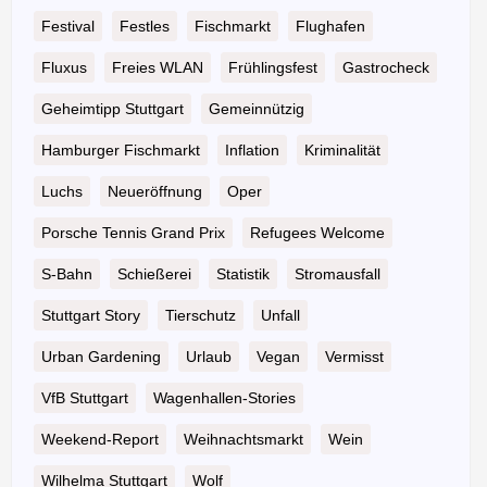
Festival
Festles
Fischmarkt
Flughafen
Fluxus
Freies WLAN
Frühlingsfest
Gastrocheck
Geheimtipp Stuttgart
Gemeinnützig
Hamburger Fischmarkt
Inflation
Kriminalität
Luchs
Neueröffnung
Oper
Porsche Tennis Grand Prix
Refugees Welcome
S-Bahn
Schießerei
Statistik
Stromausfall
Stuttgart Story
Tierschutz
Unfall
Urban Gardening
Urlaub
Vegan
Vermisst
VfB Stuttgart
Wagenhallen-Stories
Weekend-Report
Weihnachtsmarkt
Wein
Wilhelma Stuttgart
Wolf