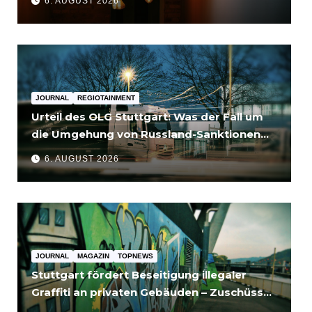
6. AUGUST 2026
JOURNAL
REGIOTAINMENT
Urteil des OLG Stuttgart: Was der Fall um
die Umgehung von Russland-Sanktionen
für Unternehmen bedeutet
6. AUGUST 2026
JOURNAL
MAGAZIN
TOPNEWS
Stuttgart fördert Beseitigung illegaler
Graffiti an privaten Gebäuden – Zuschüsse
bis 3.500 Euro