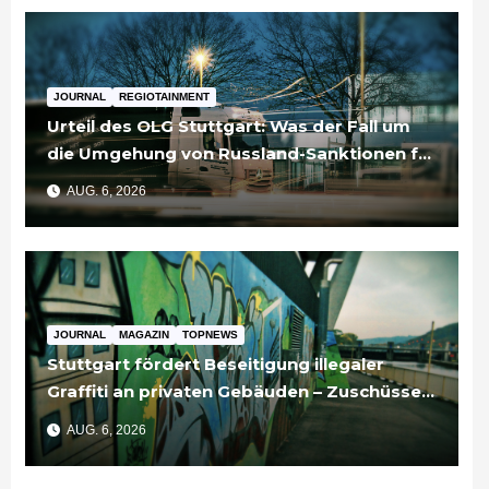
JOURNAL
REGIOTAINMENT
Urteil des OLG Stuttgart: Was der Fall um
die Umgehung von Russland-Sanktionen für
Unternehmen bedeutet
AUG. 6, 2026
JOURNAL
MAGAZIN
TOPNEWS
Stuttgart fördert Beseitigung illegaler
Graffiti an privaten Gebäuden – Zuschüsse
bis 3.500 Euro
AUG. 6, 2026