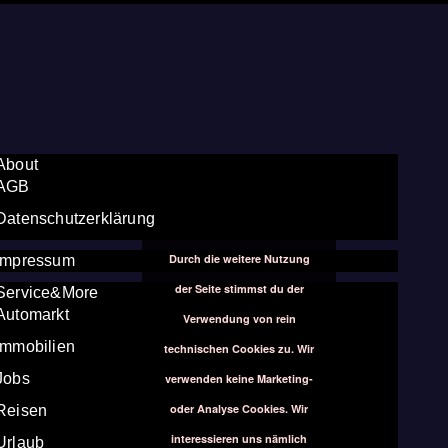
About
AGB
Datenschutzerklärung
Durch die weitere Nutzung
Impressum
der Seite stimmst du der
Service&More
Automarkt
Verwendung von rein
Immobilien
technischen Cookies zu. Wir
Jobs
verwenden keine Marketing-
oder Analyse Cookies. Wir
Reisen
interessieren uns nämlich
Urlaub