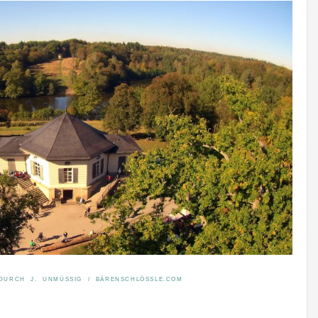
DURCH J. UNMÜSSIG / BÄRENSCHLÖSSLE.COM