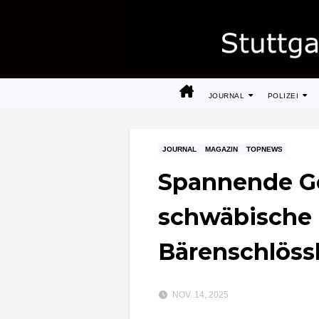
Zum
Inhalt
springen
JOURNAL
POLIZEI
JOURNAL
MAGAZIN
TOPNEWS
Spannende G
schwäbische 
Bärenschlöss
NOV. 14, 2025