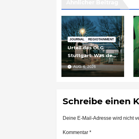
Ähnlicher Beitrag
JOURNAL
REGIOTAINMENT
Urteil des OLG
Stuttgart: Was der
Fall um die
AUG. 6, 2026
Umgehung von
Russland-
Sanktionen für
Unternehmen
Schreibe einen
bedeutet
Deine E-Mail-Adresse wird nicht ver
Kommentar
*