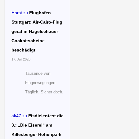
Horst
zu
Flughafen
Stuttgart: Air-Cairo-Flug
gerät in Hagelschauer-
Cockpitscheibe
beschädigt
17. Juli 2026
Tausende von
Flugnewegungen.
Täglich. Sicher doch.
ak47
zu
Eisdielentest die
3.: „Die Eiserei“ am
Killesberger Höhenpark