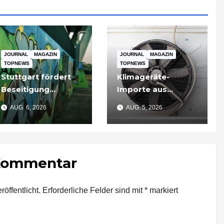
JOURNAL
MAGAZIN
JOURNAL
MAGAZIN
TOPNEWS
TOPNEWS
Stuttgart fördert
Klimageräte-
Beseitigung
Importe aus
illegaler Graffiti an
Schweden
AUG. 6, 2026
AUG. 5, 2026
privaten Gebäuden
dominieren –
– Zuschüsse bis
Nachfrage bleibt
3.500 Euro
hoch
 Kommentar
öffentlicht.
Erforderliche Felder sind mit
*
markiert