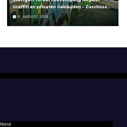
Graffiti an privaten Gebäuden – Zuschüsse
bis 3.500 Euro
6. AUGUST 2026
About