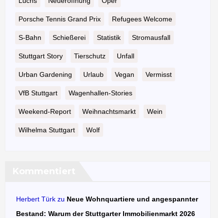
Luchs
Neueröffnung
Oper
Porsche Tennis Grand Prix
Refugees Welcome
S-Bahn
Schießerei
Statistik
Stromausfall
Stuttgart Story
Tierschutz
Unfall
Urban Gardening
Urlaub
Vegan
Vermisst
VfB Stuttgart
Wagenhallen-Stories
Weekend-Report
Weihnachtsmarkt
Wein
Wilhelma Stuttgart
Wolf
Kommentiert
Herbert Türk
zu
Neue Wohnquartiere und angespannter
Bestand: Warum der Stuttgarter Immobilienmarkt 2026