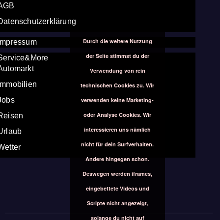
AGB
Datenschutzerklärung
Durch die weitere Nutzung
Impressum
der Seite stimmst du der
Service&More
Automarkt
Verwendung von rein
Immobilien
technischen Cookies zu. Wir
Jobs
verwenden keine Marketing-
oder Analyse Cookies. Wir
Reisen
interessieren uns nämlich
Urlaub
nicht für dein Surfverhalten.
Wetter
Andere hingegen schon.
Deswegen werden iframes,
eingebettete Videos und
Scripte nicht angezeigt,
solange du nicht auf