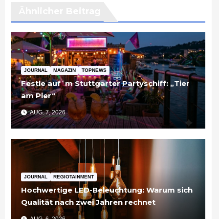
Ähnlicher Beitrag
JOURNAL
MAGAZIN
TOPNEWS
Festle auf´m Stuttgarter Partyschiff: „Tier
am Pier“
AUG. 7, 2026
JOURNAL
REGIOTAINMENT
Hochwertige LED-Beleuchtung: Warum sich
Qualität nach zwei Jahren rechnet