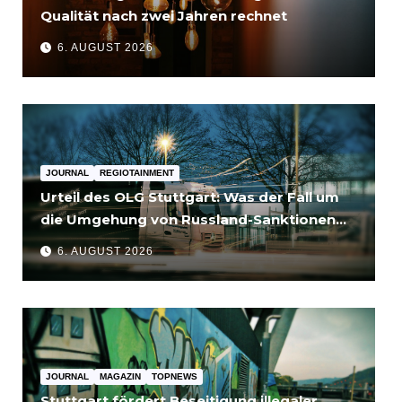
Qualität nach zwei Jahren rechnet
6. AUGUST 2026
JOURNAL
REGIOTAINMENT
Urteil des OLG Stuttgart: Was der Fall um
die Umgehung von Russland-Sanktionen
für Unternehmen bedeutet
6. AUGUST 2026
JOURNAL
MAGAZIN
TOPNEWS
Stuttgart fördert Beseitigung illegaler