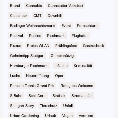
Brand
Cannabis
Cannstatter Volksfest
Clubcheck
CMT
Downhill
Esslinger Weihnachtsmarkt
Event
Fernsehturm
Festival
Festles
Fischmarkt
Flughafen
Fluxus
Freies WLAN
Frühlingsfest
Gastrocheck
Geheimtipp Stuttgart
Gemeinnützig
Hamburger Fischmarkt
Inflation
Kriminalität
Luchs
Neueröffnung
Oper
Porsche Tennis Grand Prix
Refugees Welcome
S-Bahn
Schießerei
Statistik
Stromausfall
Stuttgart Story
Tierschutz
Unfall
Urban Gardening
Urlaub
Vegan
Vermisst