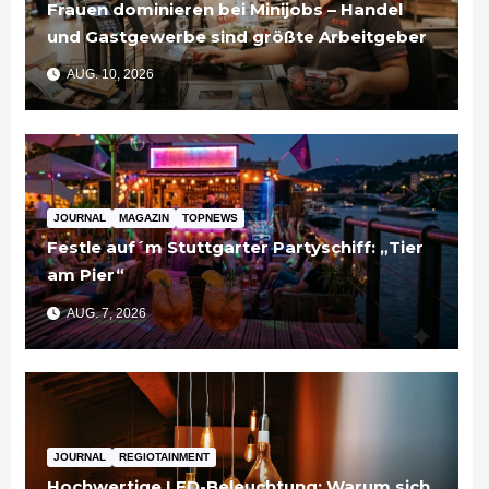
Frauen dominieren bei Minijobs – Handel
und Gastgewerbe sind größte Arbeitgeber
AUG. 10, 2026
JOURNAL
MAGAZIN
TOPNEWS
Festle auf´m Stuttgarter Partyschiff: „Tier
am Pier“
AUG. 7, 2026
JOURNAL
REGIOTAINMENT
Hochwertige LED-Beleuchtung: Warum sich