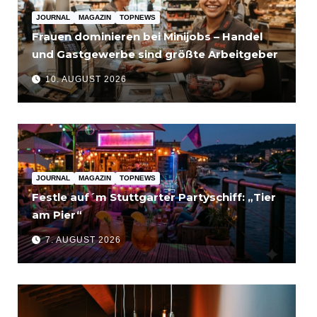
JOURNAL
MAGAZIN
TOPNEWS
Frauen dominieren bei Minijobs – Handel
und Gastgewerbe sind größte Arbeitgeber
10. AUGUST 2026
JOURNAL
MAGAZIN
TOPNEWS
Festle auf´m Stuttgarter Partyschiff: „Tier
am Pier“
7. AUGUST 2026