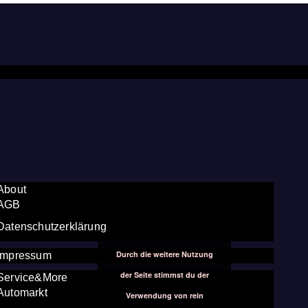
About
AGB
Datenschutzerklärung
Durch die weitere Nutzung
Impressum
der Seite stimmst du der
Service&More
Automarkt
Verwendung von rein