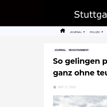
Zum
Inhalt
springen
JOURNAL
POLIZEI
JOURNAL
REGIOTAINMENT
So gelingen p
ganz ohne te
SEP. 17, 2025