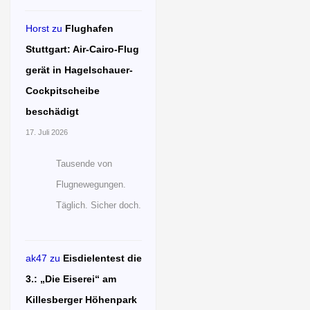
Horst
zu
Flughafen
Stuttgart: Air-Cairo-Flug
gerät in Hagelschauer-
Cockpitscheibe
beschädigt
17. Juli 2026
Tausende von
Flugnewegungen.
Täglich. Sicher doch.
ak47
zu
Eisdielentest die
3.: „Die Eiserei“ am
Killesberger Höhenpark