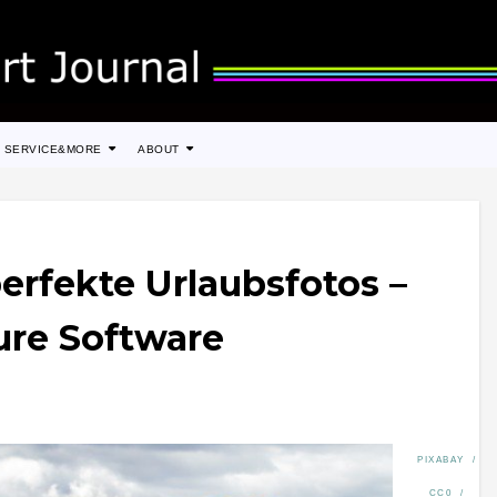
SERVICE&MORE
ABOUT
erfekte Urlaubsfotos –
ure Software
PIXABAY /
CC0 /