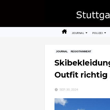
Zum
Inhalt
springen
JOURNAL
POLIZEI
JOURNAL
REGIOTAINMENT
Skibekleidung
Outfit richtig 
SEP. 30, 2024