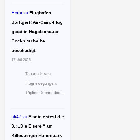
Horst
zu
Flughafen
Stuttgart: Air-Cairo-Flug
gerät in Hagelschauer-
Cockpitscheibe
beschädigt
17. Juli 2026
Tausende von
Flugnewegungen.
Täglich. Sicher doch.
ak47
zu
Eisdielentest die
3.: „Die Eiserei“ am
Killesberger Höhenpark