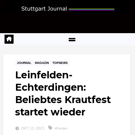
Zum
Inhalt
springen
JOURNAL
MAGAZIN
TOPNEWS
Leinfelden-
Echterdingen:
Beliebtes Krautfest
startet wieder
OKT. 13, 2023
#Festles