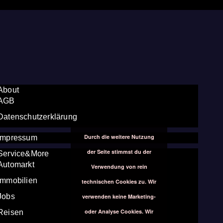
About
AGB
Datenschutzerklärung
Durch die weitere Nutzung
Impressum
der Seite stimmst du der
Service&More
Automarkt
Verwendung von rein
Immobilien
technischen Cookies zu. Wir
Jobs
verwenden keine Marketing-
oder Analyse Cookies. Wir
Reisen