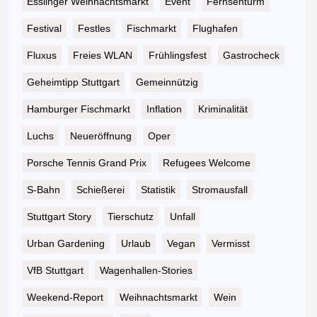
Esslinger Weihnachtsmarkt
Event
Fernsehturm
Festival
Festles
Fischmarkt
Flughafen
Fluxus
Freies WLAN
Frühlingsfest
Gastrocheck
Geheimtipp Stuttgart
Gemeinnützig
Hamburger Fischmarkt
Inflation
Kriminalität
Luchs
Neueröffnung
Oper
Porsche Tennis Grand Prix
Refugees Welcome
S-Bahn
Schießerei
Statistik
Stromausfall
Stuttgart Story
Tierschutz
Unfall
Urban Gardening
Urlaub
Vegan
Vermisst
VfB Stuttgart
Wagenhallen-Stories
Weekend-Report
Weihnachtsmarkt
Wein