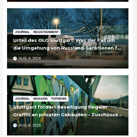
JOURNAL
REGIOTAINMENT
Urteil des OLG Stuttgart: Was der Fall um
die Umgehung von Russland-Sanktionen für
Unternehmen bedeutet
AUG. 6, 2026
JOURNAL
MAGAZIN
TOPNEWS
Stuttgart fördert Beseitigung illegaler
Graffiti an privaten Gebäuden – Zuschüsse
bis 3.500 Euro
AUG. 6, 2026