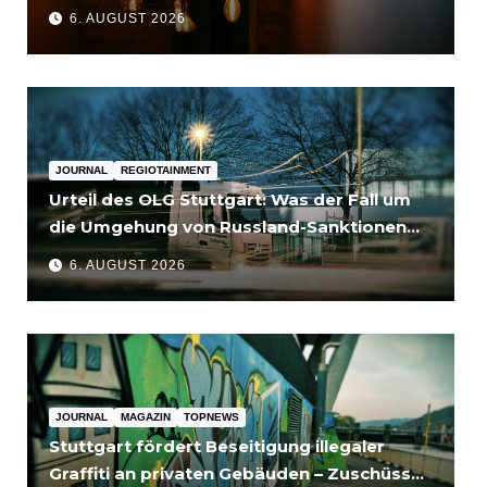
6. AUGUST 2026
JOURNAL
REGIOTAINMENT
Urteil des OLG Stuttgart: Was der Fall um
die Umgehung von Russland-Sanktionen
für Unternehmen bedeutet
6. AUGUST 2026
JOURNAL
MAGAZIN
TOPNEWS
Stuttgart fördert Beseitigung illegaler
Graffiti an privaten Gebäuden – Zuschüsse