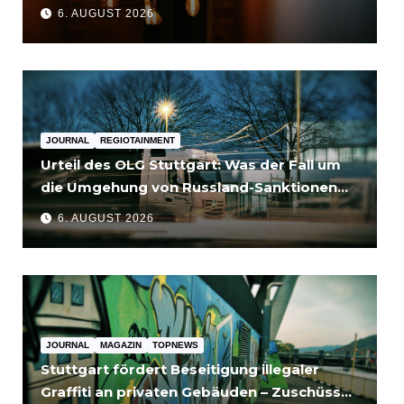
6. AUGUST 2026
JOURNAL
REGIOTAINMENT
Urteil des OLG Stuttgart: Was der Fall um
die Umgehung von Russland-Sanktionen
für Unternehmen bedeutet
6. AUGUST 2026
JOURNAL
MAGAZIN
TOPNEWS
Stuttgart fördert Beseitigung illegaler
Graffiti an privaten Gebäuden – Zuschüsse