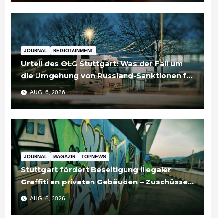
JOURNAL
REGIOTAINMENT
Urteil des OLG Stuttgart: Was der Fall um
die Umgehung von Russland-Sanktionen für
Unternehmen bedeutet
AUG. 6, 2026
JOURNAL
MAGAZIN
TOPNEWS
Stuttgart fördert Beseitigung illegaler
Graffiti an privaten Gebäuden – Zuschüsse
bis 3.500 Euro
AUG. 6, 2026