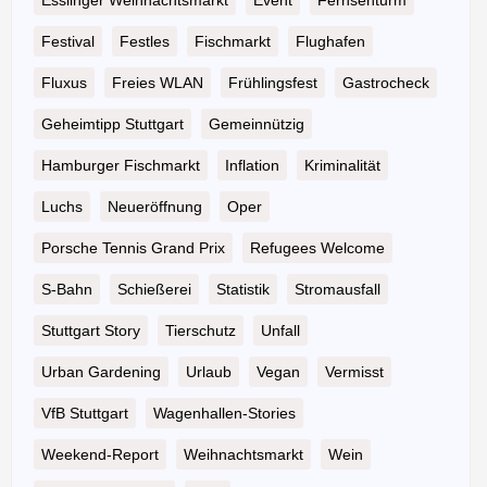
Esslinger Weihnachtsmarkt
Event
Fernsehturm
Festival
Festles
Fischmarkt
Flughafen
Fluxus
Freies WLAN
Frühlingsfest
Gastrocheck
Geheimtipp Stuttgart
Gemeinnützig
Hamburger Fischmarkt
Inflation
Kriminalität
Luchs
Neueröffnung
Oper
Porsche Tennis Grand Prix
Refugees Welcome
S-Bahn
Schießerei
Statistik
Stromausfall
Stuttgart Story
Tierschutz
Unfall
Urban Gardening
Urlaub
Vegan
Vermisst
VfB Stuttgart
Wagenhallen-Stories
Weekend-Report
Weihnachtsmarkt
Wein