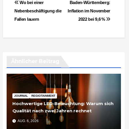
Beitragsnavigation
Wo bei einer
Baden-Württemberg:
Nebenbeschäftigung die
Inflation im November
Fallen lauern
2022 bei 9,6 %
Ähnlicher Beitrag
JOURNAL
REGIOTAINMENT
Hochwertige LED-Beleuchtung: Warum sich
Qualität nach zwei Jahren rechnet
AUG. 6, 2026