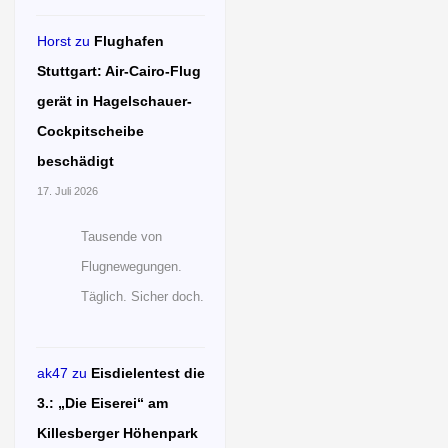
Horst
zu
Flughafen
Stuttgart: Air-Cairo-Flug
gerät in Hagelschauer-
Cockpitscheibe
beschädigt
17. Juli 2026
Tausende von
Flugnewegungen.
Täglich. Sicher doch.
ak47
zu
Eisdielentest die
3.: „Die Eiserei“ am
Killesberger Höhenpark