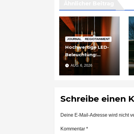
Ähnlicher Beitrag
JOURNAL
REGIOTAINMENT
Hochwertige LED-
Beleuchtung:
Warum sich
AUG. 6, 2026
Qualität nach zwei
Jahren rechnet
Schreibe einen
Deine E-Mail-Adresse wird nicht ver
Kommentar
*