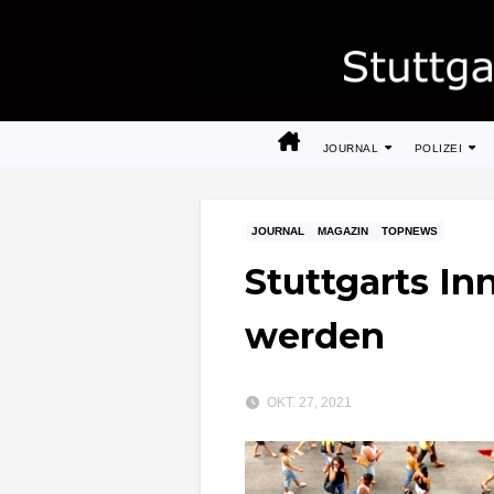
Zum
Inhalt
springen
JOURNAL
POLIZEI
JOURNAL
MAGAZIN
TOPNEWS
Stuttgarts Inn
werden
OKT. 27, 2021