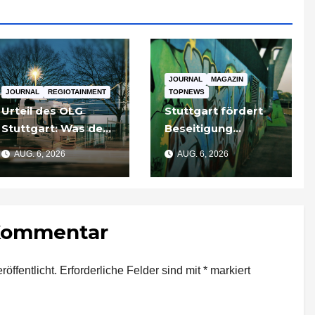
JOURNAL
MAGAZIN
JOURNAL
REGIOTAINMENT
TOPNEWS
Urteil des OLG
Stuttgart fördert
Stuttgart: Was der
Beseitigung
Fall um die
illegaler Graffiti an
AUG. 6, 2026
AUG. 6, 2026
Umgehung von
privaten Gebäuden
Russland-
– Zuschüsse bis
Sanktionen für
3.500 Euro
Unternehmen
 Kommentar
bedeutet
öffentlicht.
Erforderliche Felder sind mit
*
markiert