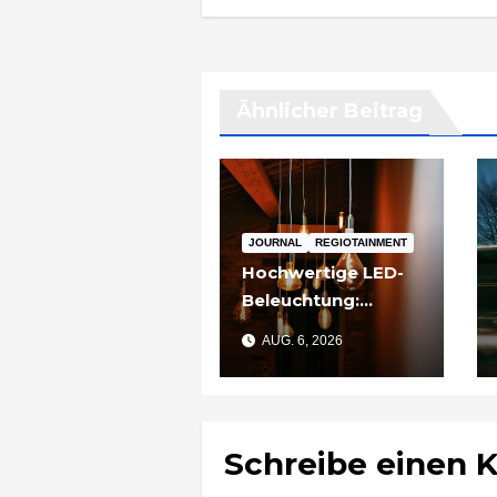
Ähnlicher Beitrag
JOURNAL
REGIOTAINMENT
Hochwertige LED-
Beleuchtung:
Warum sich
AUG. 6, 2026
Qualität nach zwei
Jahren rechnet
Schreibe einen