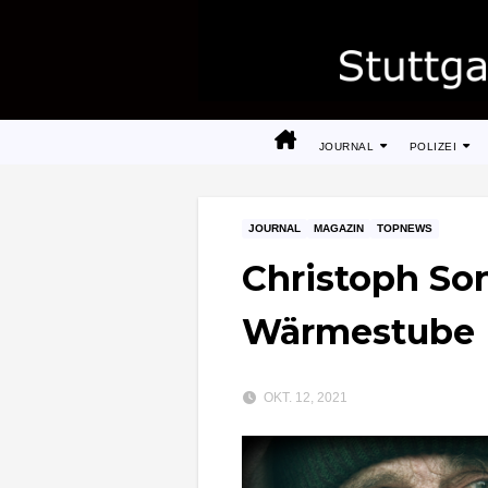
Zum
Inhalt
springen
JOURNAL
POLIZEI
JOURNAL
MAGAZIN
TOPNEWS
Christoph Son
Wärmestube
OKT. 12, 2021