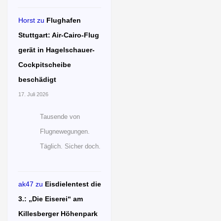
Horst
zu
Flughafen
Stuttgart: Air-Cairo-Flug
gerät in Hagelschauer-
Cockpitscheibe
beschädigt
17. Juli 2026
Tausende von
Flugnewegungen.
Täglich. Sicher doch.
ak47
zu
Eisdielentest die
3.: „Die Eiserei“ am
Killesberger Höhenpark