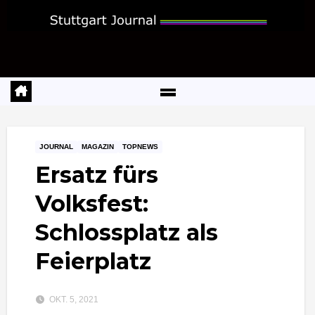
Zum
Inhalt
springen
JOURNAL
MAGAZIN
TOPNEWS
Ersatz fürs
Volksfest:
Schlossplatz als
Feierplatz
OKT. 5, 2021