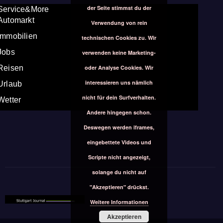
der Seite stimmst du der
Service&More
Automarkt
Verwendung von rein
Immobilien
technischen Cookies zu. Wir
Jobs
verwenden keine Marketing-
oder Analyse Cookies. Wir
Reisen
interessieren uns nämlich
Urlaub
nicht für dein Surfverhalten.
Wetter
Andere hingegen schon.
Deswegen werden iframes,
eingebettete Videos und
Scripte nicht angezeigt,
solange du nicht auf
"Akzeptieren" drückst.
Weitere Informationen
Akzeptieren