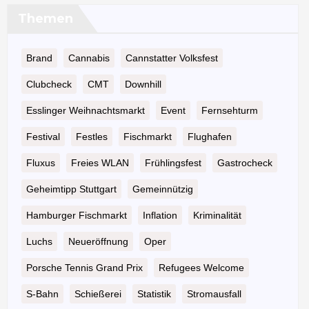
Themen
Brand
Cannabis
Cannstatter Volksfest
Clubcheck
CMT
Downhill
Esslinger Weihnachtsmarkt
Event
Fernsehturm
Festival
Festles
Fischmarkt
Flughafen
Fluxus
Freies WLAN
Frühlingsfest
Gastrocheck
Geheimtipp Stuttgart
Gemeinnützig
Hamburger Fischmarkt
Inflation
Kriminalität
Luchs
Neueröffnung
Oper
Porsche Tennis Grand Prix
Refugees Welcome
S-Bahn
Schießerei
Statistik
Stromausfall