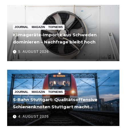
JOURNAL
MAGAZIN
TOPNEWS
Klimageräte-Importe aus Schweden
dominieren – Nachfrage bleibt hoch
5. AUGUST 2026
JOURNAL
MAGAZIN
TOPNEWS
S-Bahn Stuttgart: Qualitätsoffensive
Schienenknoten Stuttgart macht
Fortschritte – Projekte abgeschlossen
4. AUGUST 2026