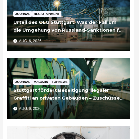
JOURNAL
REGIOTAINMENT
Urteil des OLG Stuttgart: Was der Fall um
die Umgehung von Russland-Sanktionen für
Unternehmen bedeutet
AUG. 6, 2026
JOURNAL
MAGAZIN
TOPNEWS
Stuttgart fördert Beseitigung illegaler
Graffiti an privaten Gebäuden – Zuschüsse
bis 3.500 Euro
AUG. 6, 2026