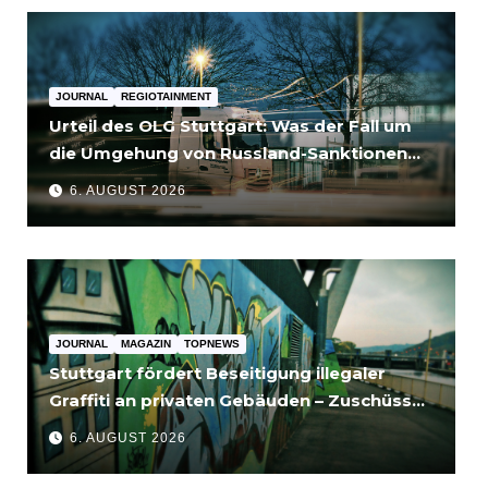
JOURNAL
REGIOTAINMENT
Urteil des OLG Stuttgart: Was der Fall um
die Umgehung von Russland-Sanktionen
für Unternehmen bedeutet
6. AUGUST 2026
JOURNAL
MAGAZIN
TOPNEWS
Stuttgart fördert Beseitigung illegaler
Graffiti an privaten Gebäuden – Zuschüsse
bis 3.500 Euro
6. AUGUST 2026