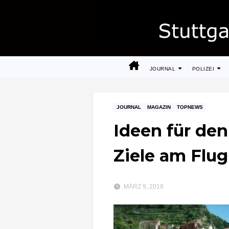
Zum
Inhalt
springen
JOURNAL
POLIZEI
JOURNAL
MAGAZIN
TOPNEWS
Ideen für de
Ziele am Flug
MÄRZ 9, 2018