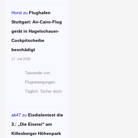
Horst
zu
Flughafen
Stuttgart: Air-Cairo-Flug
gerät in Hagelschauer-
Cockpitscheibe
beschädigt
17. Juli 2026
Tausende von
Flugnewegungen.
Täglich. Sicher doch.
ak47
zu
Eisdielentest die
3.: „Die Eiserei“ am
Killesberger Höhenpark