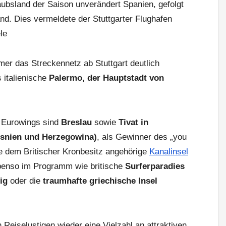
laubsland der Saison unverändert Spanien, gefolgt
nd. Dies vermeldete der Stuttgarter Flughafen
le
er das Streckennetz ab Stuttgart deutlich
s italienische
Palermo, der Hauptstadt von
r Eurowings sind
Breslau
sowie
Tivat in
snien und Herzegowina)
, als Gewinner des „you
e dem Britischer Kronbesitz angehörige
Kanalinsel
benso im Programm wie britische
Surferparadies
ig
oder die
traumhafte griechische Insel
 Reiselustigen wieder eine Vielzahl an attraktiven