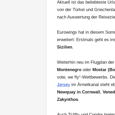
Aktuell ist das beliebteste Ur
von der Türkei und Griechenla
nach Auswertung der Reisezie
Eurowings hat in diesem Somm
erweitert: Erstmals geht es in
Sizilien
.
Weiterhin neu im Flugplan de
Montenegro
oder
Mostar (Bo
vote, we fly“-Wettbewerbs. Di
Jersey
im Ärmelkanal steht e
Newquay in Cornwall
,
Vened
Zakynthos
.
Auch TUIfly und Condor bieten