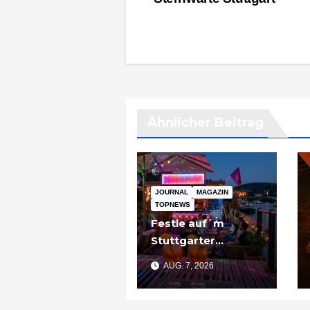
Ähnlicher Beitrag
JOURNAL
MAGAZIN
TOPNEWS
Festle auf´m
Stuttgarter
Partyschiff: „Tier
AUG. 7, 2026
am Pier“