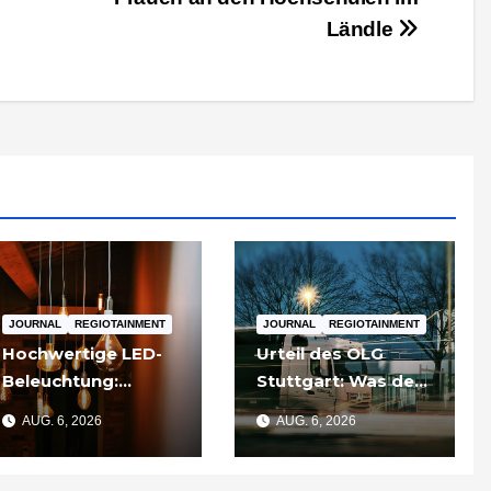
Ländle
JOURNAL
REGIOTAINMENT
JOURNAL
REGIOTAINMENT
Hochwertige LED-
Urteil des OLG
Beleuchtung:
Stuttgart: Was der
Warum sich
Fall um die
AUG. 6, 2026
AUG. 6, 2026
Qualität nach zwei
Umgehung von
Jahren rechnet
Russland-
Sanktionen für