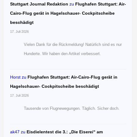
Stuttgart Journal Redaktion
zu
Flughafen Stuttgart: Air-
Cairo-Flug gerät in Hagelschauer- Cockpitscheibe
beschädigt
17. Juli 2026
Vielen Dank für die Rückmeldung! Natürlich sind es nur
Hunderte. Wir haben den Artikel verbessert.
Horst
zu
Flughafen Stuttgart: Air-Cairo-Flug gerät in
Hagelschauer- Cockpitscheibe beschädigt
17. Juli 2026
Tausende von Flugnewegungen. Täglich. Sicher doch.
ak47
zu
Eisdielentest die 3.: „Die Eiserei“ am