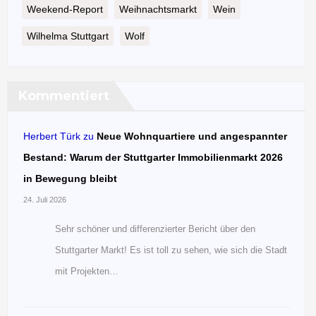
Weekend-Report
Weihnachtsmarkt
Wein
Wilhelma Stuttgart
Wolf
Kommentiert
Herbert Türk
zu
Neue Wohnquartiere und angespannter
Bestand: Warum der Stuttgarter Immobilienmarkt 2026
in Bewegung bleibt
24. Juli 2026
Sehr schöner und differenzierter Bericht über den
Stuttgarter Markt! Es ist toll zu sehen, wie sich die Stadt
mit Projekten…