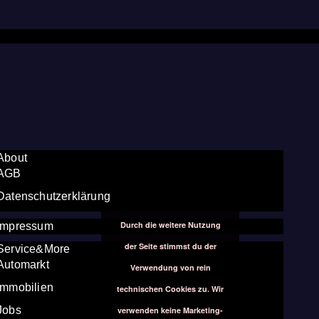
About
AGB
Datenschutzerklärung
Durch die weitere Nutzung
Impressum
der Seite stimmst du der
Service&More
Automarkt
Verwendung von rein
Immobilien
technischen Cookies zu. Wir
Jobs
verwenden keine Marketing-