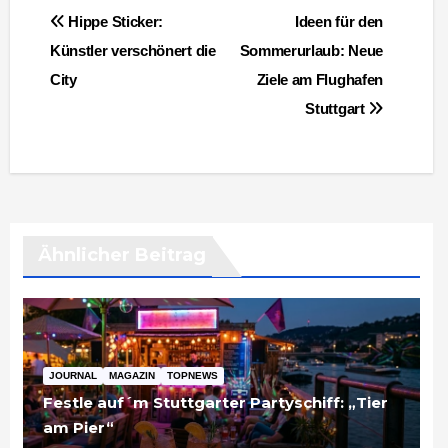
Beitragsnavigation
Hippe Sticker:
Ideen für den
Künstler verschönert die
Sommerurlaub: Neue
City
Ziele am Flughafen
Stuttgart
Ähnlicher Beitrag
JOURNAL
MAGAZIN
TOPNEWS
Festle auf´m Stuttgarter Partyschiff: „Tier
am Pier“