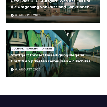
Urteil des OLG Stuttgart: Was der Fall um
die Umgehung von Russland-Sanktionen
für Unternehmen bedeutet
6. AUGUST 2026
JOURNAL
MAGAZIN
TOPNEWS
Stuttgart fördert Beseitigung illegaler
Graffiti an privaten Gebäuden – Zuschüsse
bis 3.500 Euro
6. AUGUST 2026