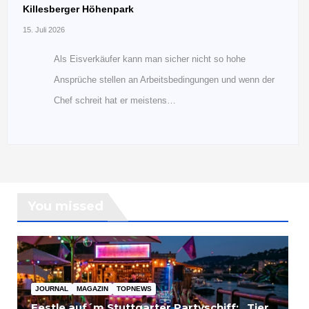
Killesberger Höhenpark
15. Juli 2026
Als Eisverkäufer kann man sicher nicht so hohe
Ansprüche stellen an Arbeitsbedingungen und wenn der
Chef schreit hat er meistens…
You missed
JOURNAL
MAGAZIN
TOPNEWS
Festle auf´m Stuttgarter Partyschiff: „Tier