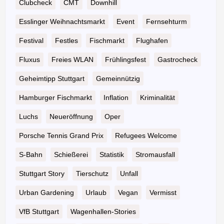
Clubcheck
CMT
Downhill
Esslinger Weihnachtsmarkt
Event
Fernsehturm
Festival
Festles
Fischmarkt
Flughafen
Fluxus
Freies WLAN
Frühlingsfest
Gastrocheck
Geheimtipp Stuttgart
Gemeinnützig
Hamburger Fischmarkt
Inflation
Kriminalität
Luchs
Neueröffnung
Oper
Porsche Tennis Grand Prix
Refugees Welcome
S-Bahn
Schießerei
Statistik
Stromausfall
Stuttgart Story
Tierschutz
Unfall
Urban Gardening
Urlaub
Vegan
Vermisst
VfB Stuttgart
Wagenhallen-Stories