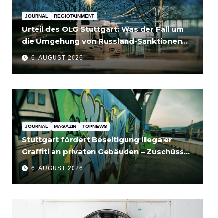
JOURNAL
REGIOTAINMENT
Urteil des OLG Stuttgart: Was der Fall um
die Umgehung von Russland-Sanktionen
für Unternehmen bedeutet
6. AUGUST 2026
JOURNAL
MAGAZIN
TOPNEWS
Stuttgart fördert Beseitigung illegaler
Graffiti an privaten Gebäuden – Zuschüsse
bis 3.500 Euro
6. AUGUST 2026