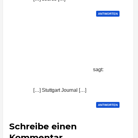
ANTWORTEN
Neue Ziele am Flughafen Stuttgart:
Nach Mailand und nach Istanbul –
Stuttgart Journal | News von Parken-
oder-Hotel-am-Flughafen
sagt:
6. Mai 2015 um 9:36 Uhr
[…] Stuttgart Journal […]
ANTWORTEN
Schreibe einen
Kommentar