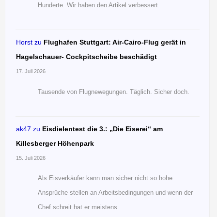
Hunderte. Wir haben den Artikel verbessert.
Horst
zu
Flughafen Stuttgart: Air-Cairo-Flug gerät in
Hagelschauer- Cockpitscheibe beschädigt
17. Juli 2026
Tausende von Flugnewegungen. Täglich. Sicher doch.
ak47
zu
Eisdielentest die 3.: „Die Eiserei“ am
Killesberger Höhenpark
15. Juli 2026
Als Eisverkäufer kann man sicher nicht so hohe
Ansprüche stellen an Arbeitsbedingungen und wenn der
Chef schreit hat er meistens…