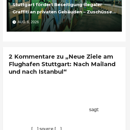
Stuttgart fördert Beseitigung illegaler
Graffiti an privaten Gebäuden – Zuschüsse
bis 3.500 Euro
AUG. 6, 2026
2 Kommentare zu „Neue Ziele am
Flughafen Stuttgart: Nach Mailand
und nach Istanbul“
Neue Ziele am Flughafen Stuttgart:
Nach Mailand und nach Istanbul |
Nachrichten aus Stuttgart
sagt:
6. Mai 2015 um 9:27 Uhr
[…] source […]