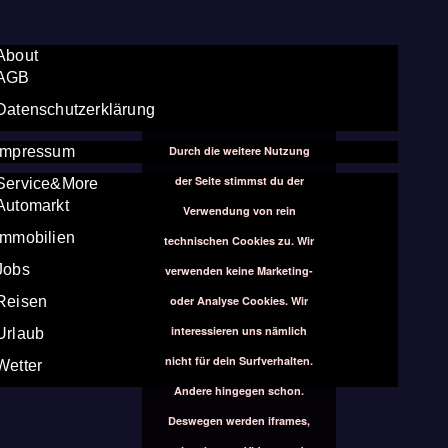
About
AGB
Datenschutzerklärung
Durch die weitere Nutzung
Impressum
der Seite stimmst du der
Service&More
Automarkt
Verwendung von rein
Immobilien
technischen Cookies zu. Wir
Jobs
verwenden keine Marketing-
oder Analyse Cookies. Wir
Reisen
interessieren uns nämlich
Urlaub
nicht für dein Surfverhalten.
Wetter
Andere hingegen schon.
Deswegen werden iframes,