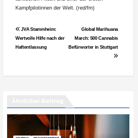
Kampfpilotinnen der Welt. (red/fm)
Beitragsnavigation
JVA Stammheim:
Global Marihuana
Wertvolle Hilfe nach der
March: 500 Cannabis
Haftentlassung
Befürworter in Stuttgart
Ähnlicher Beitrag