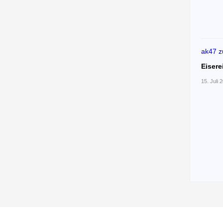
ak47
z
Eisere
15. Juli 