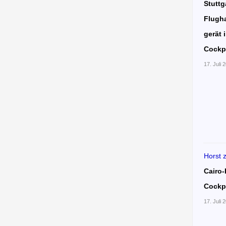
Stuttg
Flugha
gerät 
Cockp
17. Juli 
Horst
Cairo-
Cockp
17. Juli 