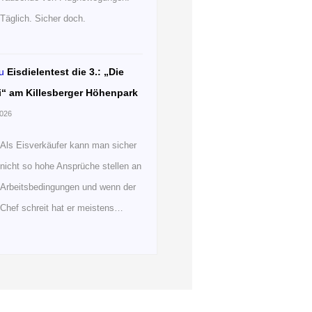
Täglich. Sicher doch.
u
Eisdielentest die 3.: „Die
i“ am Killesberger Höhenpark
2026
Als Eisverkäufer kann man sicher
nicht so hohe Ansprüche stellen an
Arbeitsbedingungen und wenn der
Chef schreit hat er meistens…