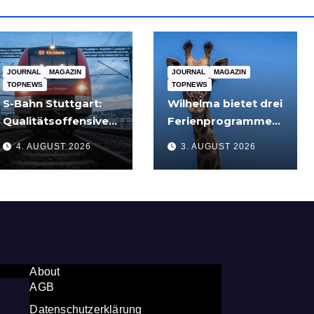
JOURNAL
MAGAZIN
JOURNAL
MAGAZIN
TOPNEWS
TOPNEWS
S-Bahn Stuttgart:
Wilhelma bietet drei
Qualitätsoffensive
Ferienprogramme
Schienenknoten
für
4. AUGUST 2026
3. AUGUST 2026
Stuttgart macht
Grundschulkinder
Fortschritte –
im August 2026
Projekte
abgeschlossen
About
AGB
Datenschutzerklärung