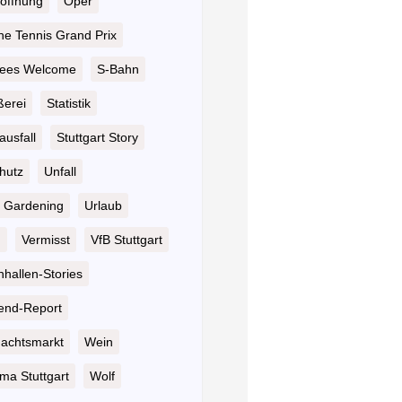
öffnung
Oper
he Tennis Grand Prix
ees Welcome
S-Bahn
ßerei
Statistik
ausfall
Stuttgart Story
hutz
Unfall
 Gardening
Urlaub
n
Vermisst
VfB Stuttgart
hallen-Stories
nd-Report
achtsmarkt
Wein
ma Stuttgart
Wolf