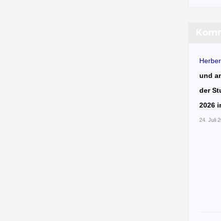
Komm
Herber
und a
der St
2026 i
24. Juli 