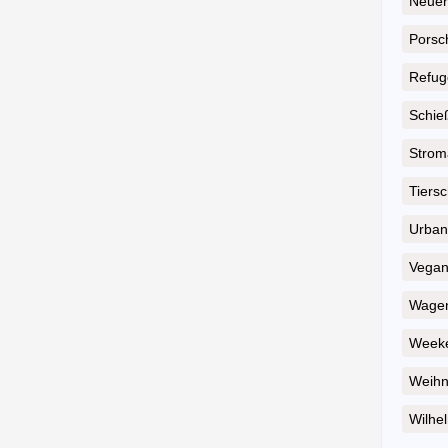
Neuer
Porsc
Refug
Schie
Strom
Tiersc
Urban
Vega
Wagen
Weeke
Weihn
Wilhel