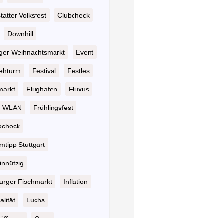
atter Volksfest
Clubcheck
Downhill
nger Weihnachtsmarkt
Event
ehturm
Festival
Festles
markt
Flughafen
Fluxus
s WLAN
Frühlingsfest
ocheck
tipp Stuttgart
nnützig
rger Fischmarkt
Inflation
alität
Luchs