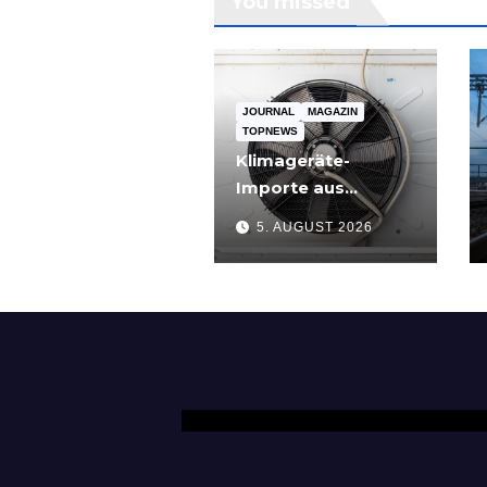
You missed
JOURNAL
MAGAZIN
TOPNEWS
Klimageräte-
Importe aus
Schweden
5. AUGUST 2026
dominieren –
Nachfrage bleibt
hoch