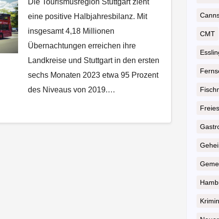
Die Tourismusregion Stuttgart zieht
Cannst
eine positive Halbjahresbilanz. Mit
insgesamt 4,18 Millionen
CMT
Übernachtungen erreichen ihre
Essli
Landkreise und Stuttgart in den ersten
Ferns
sechs Monaten 2023 etwa 95 Prozent
des Niveaus von 2019.…
Fisch
Freie
Gastr
Geheim
Gemei
Hambu
Krimin