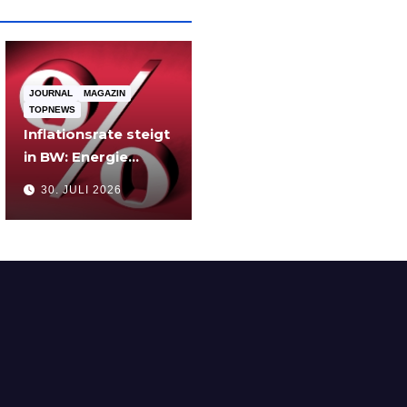
JOURNAL
MAGAZIN
TOPNEWS
Inflationsrate steigt
in BW: Energie
verteuert sich
30. JULI 2026
deutlich