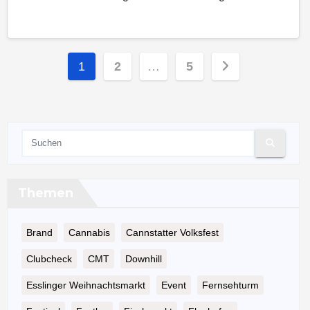
Seitennummerierung
1
2
…
5
der
Beiträge
Themen
Brand
Cannabis
Cannstatter Volksfest
Clubcheck
CMT
Downhill
Esslinger Weihnachtsmarkt
Event
Fernsehturm