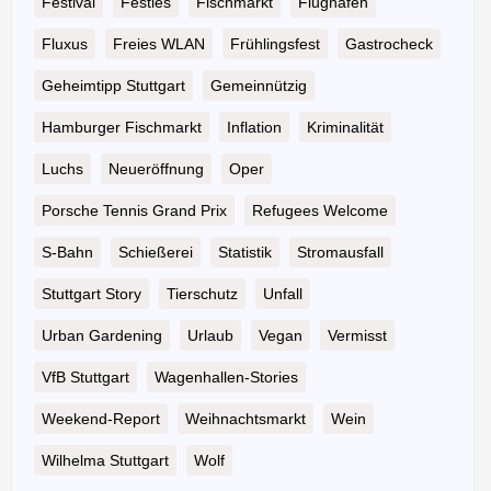
Festival
Festles
Fischmarkt
Flughafen
Fluxus
Freies WLAN
Frühlingsfest
Gastrocheck
Geheimtipp Stuttgart
Gemeinnützig
Hamburger Fischmarkt
Inflation
Kriminalität
Luchs
Neueröffnung
Oper
Porsche Tennis Grand Prix
Refugees Welcome
S-Bahn
Schießerei
Statistik
Stromausfall
Stuttgart Story
Tierschutz
Unfall
Urban Gardening
Urlaub
Vegan
Vermisst
VfB Stuttgart
Wagenhallen-Stories
Weekend-Report
Weihnachtsmarkt
Wein
Wilhelma Stuttgart
Wolf