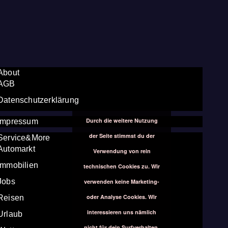
About
AGB
Datenschutzerklärung
Durch die weitere Nutzung
Impressum
der Seite stimmst du der
Service&More
Automarkt
Verwendung von rein
Immobilien
technischen Cookies zu. Wir
Jobs
verwenden keine Marketing-
oder Analyse Cookies. Wir
Reisen
interessieren uns nämlich
Urlaub
nicht für dein Surfverhalten.