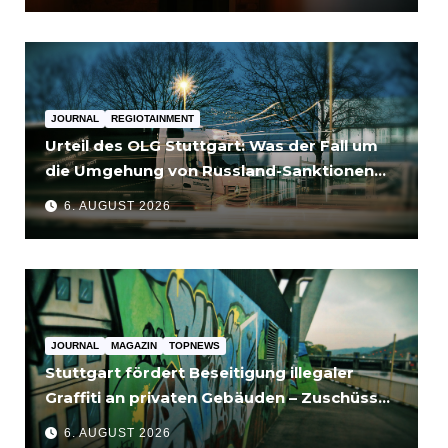
JOURNAL
REGIOTAINMENT
Urteil des OLG Stuttgart: Was der Fall um
die Umgehung von Russland-Sanktionen
für Unternehmen bedeutet
6. AUGUST 2026
JOURNAL
MAGAZIN
TOPNEWS
Stuttgart fördert Beseitigung illegaler
Graffiti an privaten Gebäuden – Zuschüsse
bis 3.500 Euro
6. AUGUST 2026