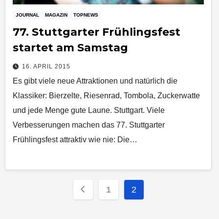
JOURNAL
MAGAZIN
TOPNEWS
77. Stuttgarter Frühlingsfest
startet am Samstag
16. APRIL 2015
Es gibt viele neue Attraktionen und natürlich die
Klassiker: Bierzelte, Riesenrad, Tombola, Zuckerwatte
und jede Menge gute Laune. Stuttgart. Viele
Verbesserungen machen das 77. Stuttgarter
Frühlingsfest attraktiv wie nie: Die…
Seitennummerierung
1
2
der
Beiträge