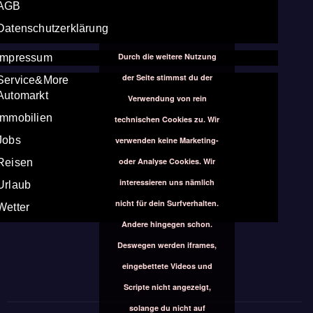
AGB
Datenschutzerklärung
Durch die weitere Nutzung
Impressum
der Seite stimmst du der
Service&More
Automarkt
Verwendung von rein
Immobilien
technischen Cookies zu. Wir
Jobs
verwenden keine Marketing-
oder Analyse Cookies. Wir
Reisen
interessieren uns nämlich
Urlaub
nicht für dein Surfverhalten.
Wetter
Andere hingegen schon.
Deswegen werden iframes,
eingebettete Videos und
Scripte nicht angezeigt,
solange du nicht auf