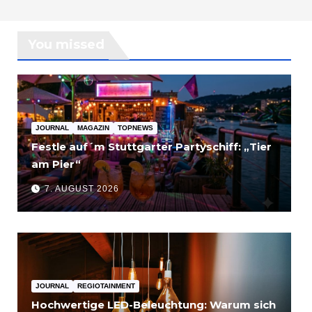
You missed
JOURNAL
MAGAZIN
TOPNEWS
Festle auf´m Stuttgarter Partyschiff: „Tier
am Pier“
7. AUGUST 2026
JOURNAL
REGIOTAINMENT
Hochwertige LED-Beleuchtung: Warum sich