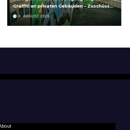
Graffiti an privaten Gebäuden – Zuschüsse
bis 3.500 Euro
6. AUGUST 2026
About