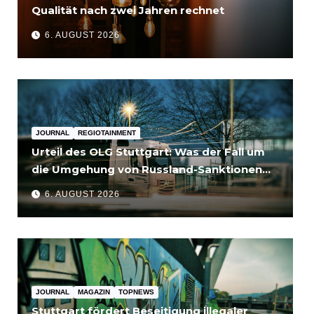
Qualität nach zwei Jahren rechnet
6. AUGUST 2026
JOURNAL
REGIOTAINMENT
Urteil des OLG Stuttgart: Was der Fall um
die Umgehung von Russland-Sanktionen
für Unternehmen bedeutet
6. AUGUST 2026
JOURNAL
MAGAZIN
TOPNEWS
Stuttgart fördert Beseitigung illegaler