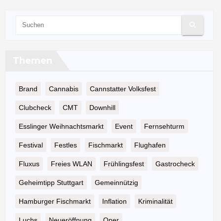
Themen
Brand
Cannabis
Cannstatter Volksfest
Clubcheck
CMT
Downhill
Esslinger Weihnachtsmarkt
Event
Fernsehturm
Festival
Festles
Fischmarkt
Flughafen
Fluxus
Freies WLAN
Frühlingsfest
Gastrocheck
Geheimtipp Stuttgart
Gemeinnützig
Hamburger Fischmarkt
Inflation
Kriminalität
Luchs
Neueröffnung
Oper