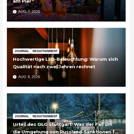
am Pier“
AUG. 7, 2026
JOURNAL
REGIOTAINMENT
Hochwertige LED-Beleuchtung: Warum sich
Qualität nach zwei Jahren rechnet
AUG. 6, 2026
JOURNAL
REGIOTAINMENT
Urteil des OLG Stuttgart: Was der Fall um
die Umgehung von Russland-Sanktionen für