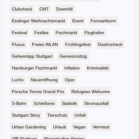
Clubcheck
CMT
Downhill
Esslinger Weihnachtsmarkt
Event
Fernsehturm
Festival
Festles
Fischmarkt
Flughafen
Fluxus
Freies WLAN
Frühlingsfest
Gastrocheck
Geheimtipp Stuttgart
Gemeinnützig
Hamburger Fischmarkt
Inflation
Kriminalität
Luchs
Neueröffnung
Oper
Porsche Tennis Grand Prix
Refugees Welcome
S-Bahn
Schießerei
Statistik
Stromausfall
Stuttgart Story
Tierschutz
Unfall
Urban Gardening
Urlaub
Vegan
Vermisst
VfB Stuttgart
Wagenhallen-Stories