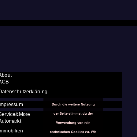
About
AGB
Datenschutzerklärung
Durch die weitere Nutzung
Impressum
der Seite stimmst du der
Service&More
Automarkt
Verwendung von rein
Immobilien
technischen Cookies zu. Wir