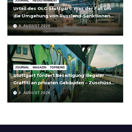
JOURNAL
REGIOTAINMENT
Urteil des OLG Stuttgart: Was der Fall um
die Umgehung von Russland-Sanktionen
für Unternehmen bedeutet
6. AUGUST 2026
JOURNAL
MAGAZIN
TOPNEWS
Stuttgart fördert Beseitigung illegaler
Graffiti an privaten Gebäuden – Zuschüsse
bis 3.500 Euro
6. AUGUST 2026