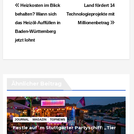
Beitragsnavigation
Heizkosten im Blick
Land fördert 14
behalten? Wann sich
Technologieprojekte mit
das Heizöl-Auffüllen in
Millionenbetrag
Baden-Württemberg
jetzt lohnt
Ähnlicher Beitrag
JOURNAL
MAGAZIN
TOPNEWS
Festle auf´m Stuttgarter Partyschiff: „Tier