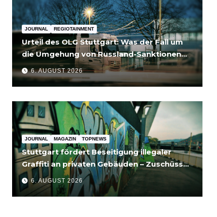
JOURNAL
REGIOTAINMENT
Urteil des OLG Stuttgart: Was der Fall um
die Umgehung von Russland-Sanktionen
für Unternehmen bedeutet
6. AUGUST 2026
JOURNAL
MAGAZIN
TOPNEWS
Stuttgart fördert Beseitigung illegaler
Graffiti an privaten Gebäuden – Zuschüsse
bis 3.500 Euro
6. AUGUST 2026