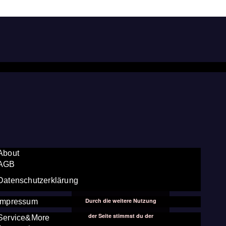
About
AGB
Datenschutzerklärung
Durch die weitere Nutzung
Impressum
der Seite stimmst du der
Service&More