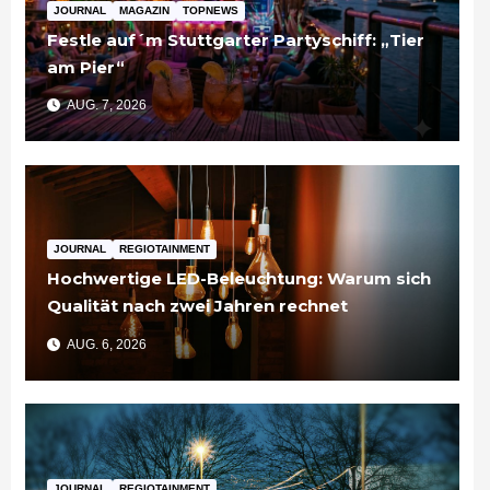
JOURNAL
MAGAZIN
TOPNEWS
Festle auf´m Stuttgarter Partyschiff: „Tier
am Pier“
AUG. 7, 2026
JOURNAL
REGIOTAINMENT
Hochwertige LED-Beleuchtung: Warum sich
Qualität nach zwei Jahren rechnet
AUG. 6, 2026
JOURNAL
REGIOTAINMENT