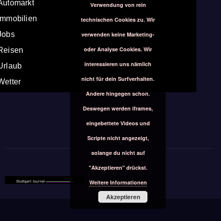
Automarkt
Verwendung von rein
Immobilien
technischen Cookies zu. Wir
Jobs
verwenden keine Marketing-
oder Analyse Cookies. Wir
Reisen
interessieren uns nämlich
Urlaub
nicht für dein Surfverhalten.
Wetter
Andere hingegen schon.
Deswegen werden iframes,
eingebettete Videos und
Scripte nicht angezeigt,
solange du nicht auf
"Akzeptieren" drückst.
Weitere Informationen
Akzeptieren