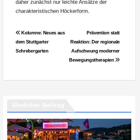
daher zunächst nur leichte Ansätze der
charakteristischen Höckerform.
Beitragsnavigation
Kolumne: Neues aus
Prävention statt
dem Stuttgarter
Reaktion: Der regionale
Schrebergarten
Aufschwung moderner
Bewegungstherapien
Ähnlicher Beitrag