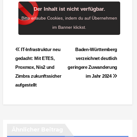
Der Inhalt ist nicht verfügbar.
Bitte erlaube Cookies, indem du auf Übernehmen
im Banner klickst.
Beitragsnavigation
IT-Infrastruktur neu
Baden-Württemberg
gedacht: Mit ETES,
verzeichnet deutlich
Proxmox, Nis2 und
geringere Zuwanderung
Zimbra zukunftssicher
im Jahr 2024
aufgestellt
Ähnlicher Beitrag