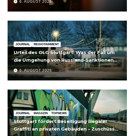
6. AUGUST 2026
JOURNAL
REGIOTAINMENT
Urteil des OLG Stuttgart: Was der Fall um
die Umgehung von Russland-Sanktionen
für Unternehmen bedeutet
6. AUGUST 2026
JOURNAL
MAGAZIN
TOPNEWS
Stuttgart fördert Beseitigung illegaler
Graffiti an privaten Gebäuden – Zuschüsse