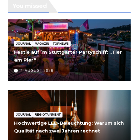
You missed
JOURNAL
MAGAZIN
TOPNEWS
Festle auf´m Stuttgarter Partyschiff: „Tier
am Pier“
7. AUGUST 2026
JOURNAL
REGIOTAINMENT
Hochwertige LED-Beleuchtung: Warum sich
Qualität nach zwei Jahren rechnet