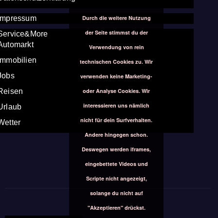
Durch die weitere Nutzung
Impressum
der Seite stimmst du der
Service&More
Automarkt
Verwendung von rein
Immobilien
technischen Cookies zu. Wir
Jobs
verwenden keine Marketing-
oder Analyse Cookies. Wir
Reisen
interessieren uns nämlich
Urlaub
nicht für dein Surfverhalten.
Wetter
Andere hingegen schon.
Deswegen werden iframes,
eingebettete Videos und
Scripte nicht angezeigt,
solange du nicht auf
"Akzeptieren" drückst.