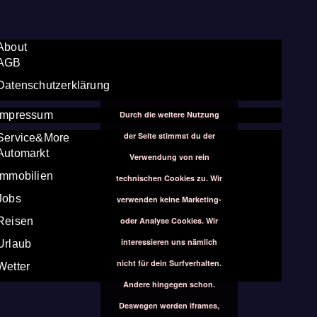
About
AGB
Datenschutzerklärung
Durch die weitere Nutzung
Impressum
der Seite stimmst du der
Service&More
Automarkt
Verwendung von rein
Immobilien
technischen Cookies zu. Wir
Jobs
verwenden keine Marketing-
oder Analyse Cookies. Wir
Reisen
interessieren uns nämlich
Urlaub
nicht für dein Surfverhalten.
Wetter
Andere hingegen schon.
Deswegen werden iframes,