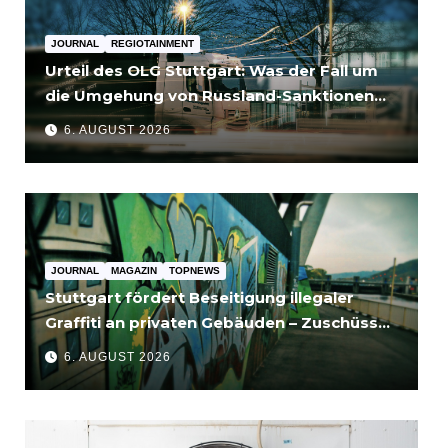
JOURNAL
REGIOTAINMENT
Urteil des OLG Stuttgart: Was der Fall um
die Umgehung von Russland-Sanktionen
für Unternehmen bedeutet
6. AUGUST 2026
JOURNAL
MAGAZIN
TOPNEWS
Stuttgart fördert Beseitigung illegaler
Graffiti an privaten Gebäuden – Zuschüsse
bis 3.500 Euro
6. AUGUST 2026