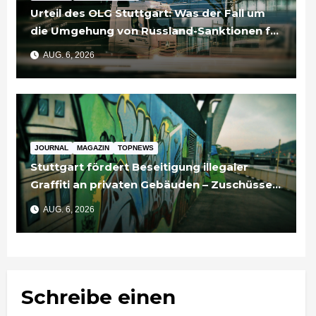
Urteil des OLG Stuttgart: Was der Fall um
die Umgehung von Russland-Sanktionen für
Unternehmen bedeutet
AUG. 6, 2026
JOURNAL
MAGAZIN
TOPNEWS
Stuttgart fördert Beseitigung illegaler
Graffiti an privaten Gebäuden – Zuschüsse
bis 3.500 Euro
AUG. 6, 2026
Schreibe einen