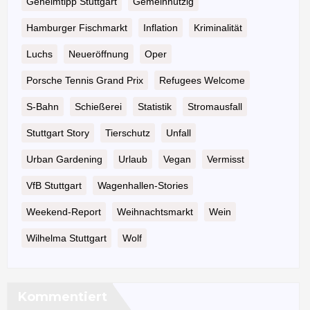
Geheimtipp Stuttgart
Gemeinnützig
Hamburger Fischmarkt
Inflation
Kriminalität
Luchs
Neueröffnung
Oper
Porsche Tennis Grand Prix
Refugees Welcome
S-Bahn
Schießerei
Statistik
Stromausfall
Stuttgart Story
Tierschutz
Unfall
Urban Gardening
Urlaub
Vegan
Vermisst
VfB Stuttgart
Wagenhallen-Stories
Weekend-Report
Weihnachtsmarkt
Wein
Wilhelma Stuttgart
Wolf
Kommentiert