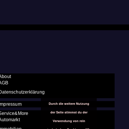
About
AGB
Datenschutzerklärung
Durch die weitere Nutzung
Impressum
der Seite stimmst du der
Service&More
Automarkt
Verwendung von rein
Immobilien