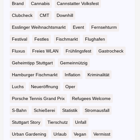
Brand
Cannabis
Cannstatter Volksfest
Clubcheck
CMT
Downhill
Esslinger Weihnachtsmarkt
Event
Fernsehturm
Festival
Festles
Fischmarkt
Flughafen
Fluxus
Freies WLAN
Frühlingsfest
Gastrocheck
Geheimtipp Stuttgart
Gemeinnützig
Hamburger Fischmarkt
Inflation
Kriminalität
Luchs
Neueröffnung
Oper
Porsche Tennis Grand Prix
Refugees Welcome
S-Bahn
Schießerei
Statistik
Stromausfall
Stuttgart Story
Tierschutz
Unfall
Urban Gardening
Urlaub
Vegan
Vermisst