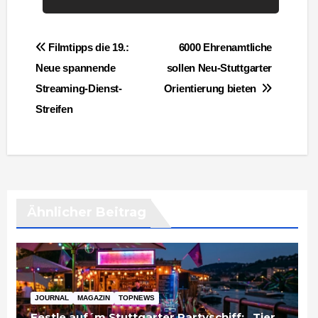
Beitragsnavigation
Filmtipps die 19.:
6000 Ehrenamtliche
Neue spannende
sollen Neu-Stuttgarter
Streaming-Dienst-
Orientierung bieten
Streifen
Ähnlicher Beitrag
JOURNAL
MAGAZIN
TOPNEWS
Festle auf´m Stuttgarter Partyschiff: „Tier