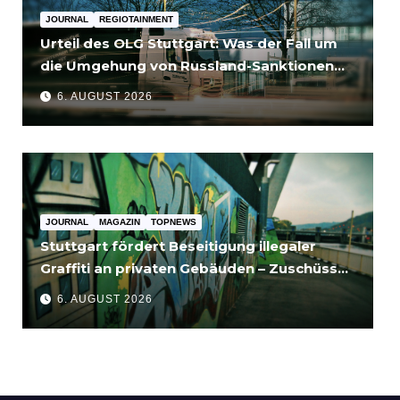
JOURNAL
REGIOTAINMENT
Urteil des OLG Stuttgart: Was der Fall um
die Umgehung von Russland-Sanktionen
für Unternehmen bedeutet
6. AUGUST 2026
JOURNAL
MAGAZIN
TOPNEWS
Stuttgart fördert Beseitigung illegaler
Graffiti an privaten Gebäuden – Zuschüsse
bis 3.500 Euro
6. AUGUST 2026