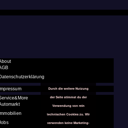
About
AGB
Datenschutzerklärung
Durch die weitere Nutzung
Impressum
der Seite stimmst du der
Service&More
Automarkt
Verwendung von rein
Immobilien
technischen Cookies zu. Wir
Jobs
verwenden keine Marketing-