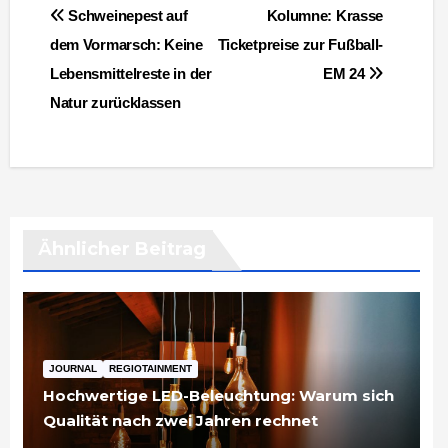
Beitragsnavigation
Schweinepest auf
Kolumne: Krasse
dem Vormarsch: Keine
Ticketpreise zur Fußball-
Lebensmittelreste in der
EM 24
Natur zurücklassen
Ähnlicher Beitrag
JOURNAL
REGIOTAINMENT
Hochwertige LED-Beleuchtung: Warum sich
Qualität nach zwei Jahren rechnet