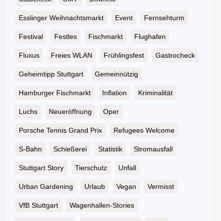
Esslinger Weihnachtsmarkt
Event
Fernsehturm
Festival
Festles
Fischmarkt
Flughafen
Fluxus
Freies WLAN
Frühlingsfest
Gastrocheck
Geheimtipp Stuttgart
Gemeinnützig
Hamburger Fischmarkt
Inflation
Kriminalität
Luchs
Neueröffnung
Oper
Porsche Tennis Grand Prix
Refugees Welcome
S-Bahn
Schießerei
Statistik
Stromausfall
Stuttgart Story
Tierschutz
Unfall
Urban Gardening
Urlaub
Vegan
Vermisst
VfB Stuttgart
Wagenhallen-Stories