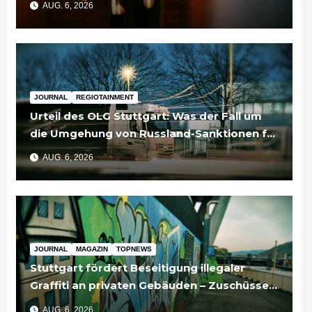
AUG. 6, 2026
JOURNAL
REGIOTAINMENT
Urteil des OLG Stuttgart: Was der Fall um
die Umgehung von Russland-Sanktionen für
Unternehmen bedeutet
AUG. 6, 2026
JOURNAL
MAGAZIN
TOPNEWS
Stuttgart fördert Beseitigung illegaler
Graffiti an privaten Gebäuden – Zuschüsse
bis 3.500 Euro
AUG. 6, 2026