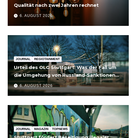
Qualität nach zwei Jahren rechnet
6. AUGUST 2026
JOURNAL
REGIOTAINMENT
Urteil des OLG Stuttgart: Was der Fall um
die Umgehung von Russland-Sanktionen
für Unternehmen bedeutet
6. AUGUST 2026
JOURNAL
MAGAZIN
TOPNEWS
Stuttgart fördert Beseitigung illegaler