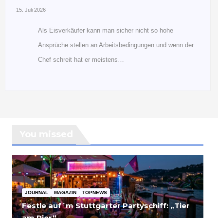
15. Juli 2026
Als Eisverkäufer kann man sicher nicht so hohe
Ansprüche stellen an Arbeitsbedingungen und wenn der
Chef schreit hat er meistens…
You missed
JOURNAL
MAGAZIN
TOPNEWS
Festle auf´m Stuttgarter Partyschiff: „Tier
am Pier“