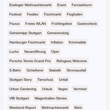
Esslinger Weihnachtsmarkt
Event
Fernsehturm
Festival
Festles
Fischmarkt
Flughafen
Fluxus
Freies WLAN
Frühlingsfest
Gastrocheck
Geheimtipp Stuttgart
Gemeinnützig
Hamburger Fischmarkt
Inflation
Kriminalität
Luchs
Neueröffnung
Oper
Porsche Tennis Grand Prix
Refugees Welcome
S-Bahn
Schießerei
Statistik
Stromausfall
Stuttgart Story
Tierschutz
Unfall
Urban Gardening
Urlaub
Vegan
Vermisst
VfB Stuttgart
Wagenhallen-Stories
Weekend-Report
Weihnachtsmarkt
Wein