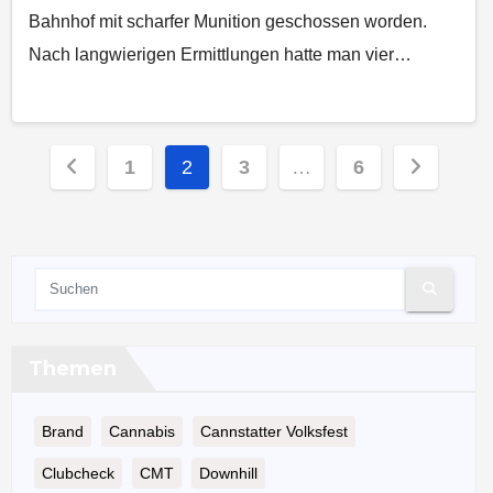
Bahnhof mit scharfer Munition geschossen worden.
Nach langwierigen Ermittlungen hatte man vier…
Seitennummerierung
1
2
3
…
6
der
Beiträge
Themen
Brand
Cannabis
Cannstatter Volksfest
Clubcheck
CMT
Downhill