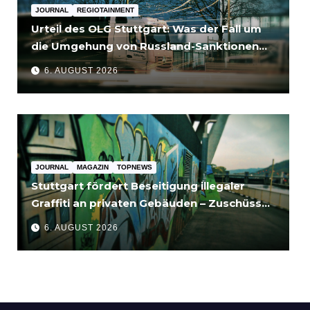
JOURNAL
REGIOTAINMENT
Urteil des OLG Stuttgart: Was der Fall um
die Umgehung von Russland-Sanktionen
für Unternehmen bedeutet
6. AUGUST 2026
JOURNAL
MAGAZIN
TOPNEWS
Stuttgart fördert Beseitigung illegaler
Graffiti an privaten Gebäuden – Zuschüsse
bis 3.500 Euro
6. AUGUST 2026