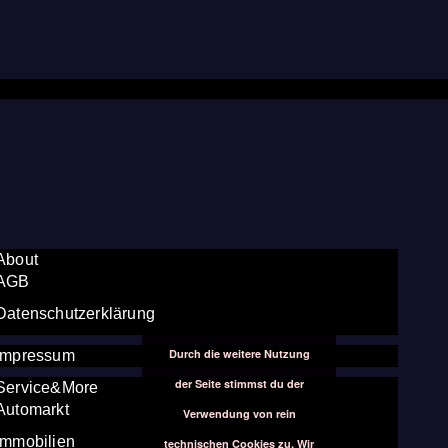
About
AGB
Datenschutzerklärung
Durch die weitere Nutzung
Impressum
der Seite stimmst du der
Service&More
Automarkt
Verwendung von rein
Immobilien
technischen Cookies zu. Wir