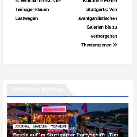
Wirklich dreist: Vier
Kulturelle Perlen
Teenager klauen
Stuttgarts: Von
Lastwagen
avantgardistischen
Galerien bis zu
verborgenen
Theaterszenen
Ähnlicher Beitrag
JOURNAL
MAGAZIN
TOPNEWS
Festle auf´m Stuttgarter Partyschiff: „Tier