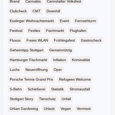
Brand
Cannabis
Cannstatter Volksfest
Clubcheck
CMT
Downhill
Esslinger Weihnachtsmarkt
Event
Fernsehturm
Festival
Festles
Fischmarkt
Flughafen
Fluxus
Freies WLAN
Frühlingsfest
Gastrocheck
Geheimtipp Stuttgart
Gemeinnützig
Hamburger Fischmarkt
Inflation
Kriminalität
Luchs
Neueröffnung
Oper
Porsche Tennis Grand Prix
Refugees Welcome
S-Bahn
Schießerei
Statistik
Stromausfall
Stuttgart Story
Tierschutz
Unfall
Urban Gardening
Urlaub
Vegan
Vermisst