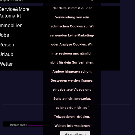
der Seite stimmst du der
Service&More
Automarkt
Verwendung von rein
Immobilien
technischen Cookies zu. Wir
Jobs
verwenden keine Marketing-
oder Analyse Cookies. Wir
Reisen
interessieren uns nämlich
Urlaub
nicht für dein Surfverhalten.
Wetter
Andere hingegen schon.
Deswegen werden iframes,
eingebettete Videos und
Scripte nicht angezeigt,
solange du nicht auf
"Akzeptieren" drückst.
Weitere Informationen
Akzeptieren