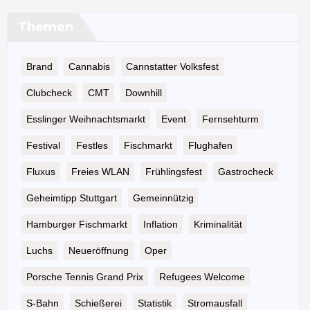
Themen
Brand
Cannabis
Cannstatter Volksfest
Clubcheck
CMT
Downhill
Esslinger Weihnachtsmarkt
Event
Fernsehturm
Festival
Festles
Fischmarkt
Flughafen
Fluxus
Freies WLAN
Frühlingsfest
Gastrocheck
Geheimtipp Stuttgart
Gemeinnützig
Hamburger Fischmarkt
Inflation
Kriminalität
Luchs
Neueröffnung
Oper
Porsche Tennis Grand Prix
Refugees Welcome
S-Bahn
Schießerei
Statistik
Stromausfall