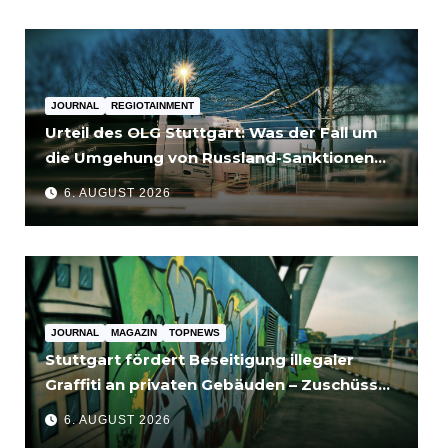
JOURNAL
REGIOTAINMENT
Urteil des OLG Stuttgart: Was der Fall um
die Umgehung von Russland-Sanktionen
für Unternehmen bedeutet
6. AUGUST 2026
JOURNAL
MAGAZIN
TOPNEWS
Stuttgart fördert Beseitigung illegaler
Graffiti an privaten Gebäuden – Zuschüsse
bis 3.500 Euro
6. AUGUST 2026