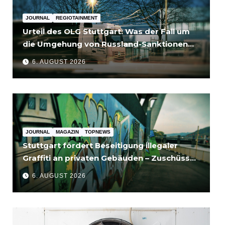
JOURNAL
REGIOTAINMENT
Urteil des OLG Stuttgart: Was der Fall um
die Umgehung von Russland-Sanktionen
für Unternehmen bedeutet
6. AUGUST 2026
JOURNAL
MAGAZIN
TOPNEWS
Stuttgart fördert Beseitigung illegaler
Graffiti an privaten Gebäuden – Zuschüsse
bis 3.500 Euro
6. AUGUST 2026