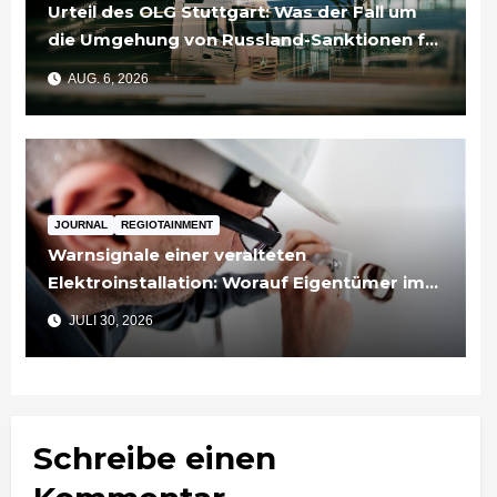
Urteil des OLG Stuttgart: Was der Fall um
die Umgehung von Russland-Sanktionen für
Unternehmen bedeutet
AUG. 6, 2026
JOURNAL
REGIOTAINMENT
Warnsignale einer veralteten
Elektroinstallation: Worauf Eigentümer im
Rems-Murr-Kreis achten sollten
JULI 30, 2026
Schreibe einen