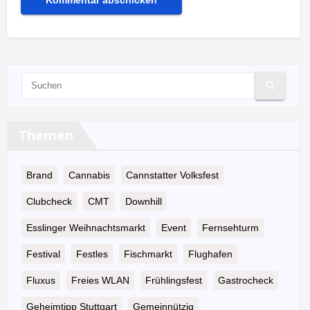
Themen
Brand
Cannabis
Cannstatter Volksfest
Clubcheck
CMT
Downhill
Esslinger Weihnachtsmarkt
Event
Fernsehturm
Festival
Festles
Fischmarkt
Flughafen
Fluxus
Freies WLAN
Frühlingsfest
Gastrocheck
Geheimtipp Stuttgart
Gemeinnützig