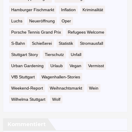
Hamburger Fischmarkt
Inflation
Kriminalität
Luchs
Neueröffnung
Oper
Porsche Tennis Grand Prix
Refugees Welcome
S-Bahn
Schießerei
Statistik
Stromausfall
Stuttgart Story
Tierschutz
Unfall
Urban Gardening
Urlaub
Vegan
Vermisst
VfB Stuttgart
Wagenhallen-Stories
Weekend-Report
Weihnachtsmarkt
Wein
Wilhelma Stuttgart
Wolf
Kommentiert