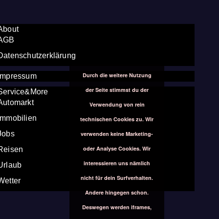
About
AGB
Datenschutzerklärung
Durch die weitere Nutzung
Impressum
der Seite stimmst du der
Service&More
Automarkt
Verwendung von rein
Immobilien
technischen Cookies zu. Wir
Jobs
verwenden keine Marketing-
oder Analyse Cookies. Wir
Reisen
interessieren uns nämlich
Urlaub
nicht für dein Surfverhalten.
Wetter
Andere hingegen schon.
Deswegen werden iframes,