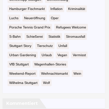
Hamburger Fischmarkt
Inflation
Kriminalität
Luchs
Neueröffnung
Oper
Porsche Tennis Grand Prix
Refugees Welcome
S-Bahn
Schießerei
Statistik
Stromausfall
Stuttgart Story
Tierschutz
Unfall
Urban Gardening
Urlaub
Vegan
Vermisst
VfB Stuttgart
Wagenhallen-Stories
Weekend-Report
Weihnachtsmarkt
Wein
Wilhelma Stuttgart
Wolf
Kommentiert