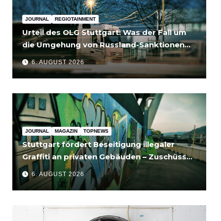
JOURNAL
REGIOTAINMENT
Urteil des OLG Stuttgart: Was der Fall um
die Umgehung von Russland-Sanktionen
für Unternehmen bedeutet
6. AUGUST 2026
JOURNAL
MAGAZIN
TOPNEWS
Stuttgart fördert Beseitigung illegaler
Graffiti an privaten Gebäuden – Zuschüsse
bis 3.500 Euro
6. AUGUST 2026