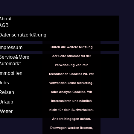
About
AGB
Datenschutzerklärung
Durch die weitere Nutzung
Impressum
der Seite stimmst du der
Service&More
Automarkt
Verwendung von rein
Immobilien
technischen Cookies zu. Wir
Jobs
verwenden keine Marketing-
oder Analyse Cookies. Wir
Reisen
interessieren uns nämlich
Urlaub
nicht für dein Surfverhalten.
Wetter
Andere hingegen schon.
Deswegen werden iframes,