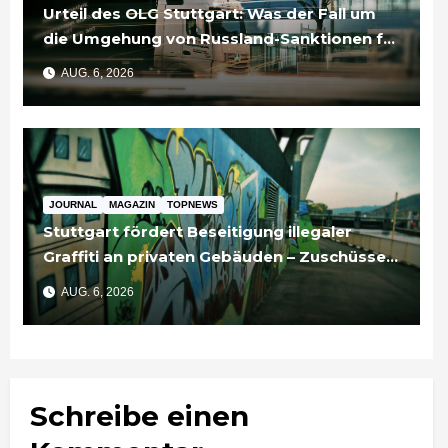
Urteil des OLG Stuttgart: Was der Fall um
die Umgehung von Russland-Sanktionen für
Unternehmen bedeutet
AUG. 6, 2026
JOURNAL
MAGAZIN
TOPNEWS
Stuttgart fördert Beseitigung illegaler
Graffiti an privaten Gebäuden – Zuschüsse
bis 3.500 Euro
AUG. 6, 2026
Schreibe einen