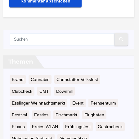
Themen
Brand
Cannabis
Cannstatter Volksfest
Clubcheck
CMT
Downhill
Esslinger Weihnachtsmarkt
Event
Fernsehturm
Festival
Festles
Fischmarkt
Flughafen
Fluxus
Freies WLAN
Frühlingsfest
Gastrocheck
Geheimtipp Stuttgart
Gemeinnützig