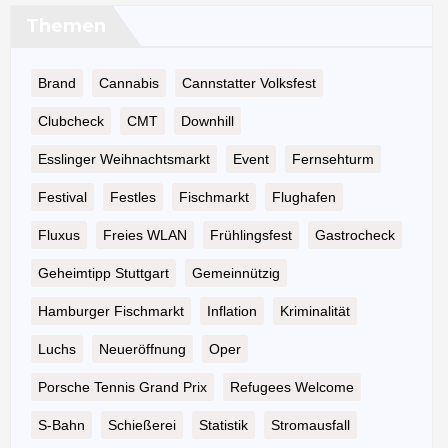
Themen
Brand
Cannabis
Cannstatter Volksfest
Clubcheck
CMT
Downhill
Esslinger Weihnachtsmarkt
Event
Fernsehturm
Festival
Festles
Fischmarkt
Flughafen
Fluxus
Freies WLAN
Frühlingsfest
Gastrocheck
Geheimtipp Stuttgart
Gemeinnützig
Hamburger Fischmarkt
Inflation
Kriminalität
Luchs
Neueröffnung
Oper
Porsche Tennis Grand Prix
Refugees Welcome
S-Bahn
Schießerei
Statistik
Stromausfall