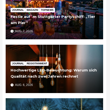
JOURNAL
MAGAZIN
TOPNEWS
Festle auf´m Stuttgarter Partyschiff: „Tier
am Pier“
AUG. 7, 2026
JOURNAL
REGIOTAINMENT
Hochwertige LED-Beleuchtung: Warum sich
Qualität nach zwei Jahren rechnet
AUG. 6, 2026