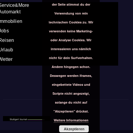
der Seite stimmst du der
Service&More
Automarkt
Verwendung von rein
Immobilien
technischen Cookies zu. Wir
Jobs
verwenden keine Marketing-
oder Analyse Cookies. Wir
Reisen
interessieren uns nämlich
Urlaub
nicht für dein Surfverhalten.
Wetter
Andere hingegen schon.
Deswegen werden iframes,
eingebettete Videos und
Scripte nicht angezeigt,
solange du nicht auf
"Akzeptieren" drückst.
Weitere Informationen
Akzeptieren