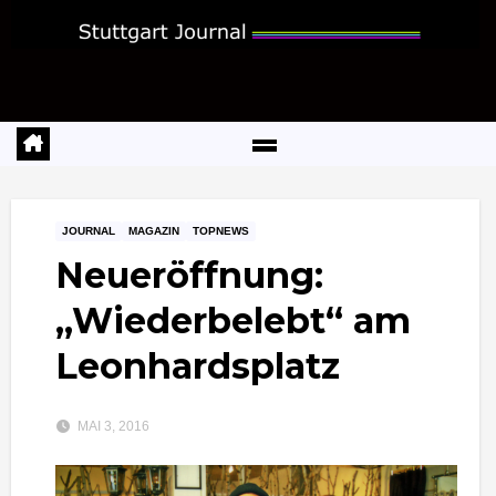
Zum
Inhalt
springen
JOURNAL
MAGAZIN
TOPNEWS
Neueröffnung:
„Wiederbelebt“ am
Leonhardsplatz
MAI 3, 2016