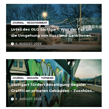
JOURNAL
REGIOTAINMENT
Urteil des OLG Stuttgart: Was der Fall um
die Umgehung von Russland-Sanktionen
für Unternehmen bedeutet
6. AUGUST 2026
JOURNAL
MAGAZIN
TOPNEWS
Stuttgart fördert Beseitigung illegaler
Graffiti an privaten Gebäuden – Zuschüsse
bis 3.500 Euro
6. AUGUST 2026