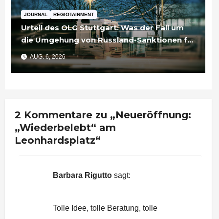
JOURNAL
REGIOTAINMENT
Urteil des OLG Stuttgart: Was der Fall um
die Umgehung von Russland-Sanktionen für
Unternehmen bedeutet
AUG. 6, 2026
2 Kommentare zu „Neueröffnung:
„Wiederbelebt“ am
Leonhardsplatz“
Barbara Rigutto
sagt:
3. Mai 2016 um 11:52 Uhr
Tolle Idee, tolle Beratung, tolle