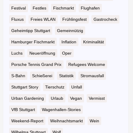
Festival
Festles
Fischmarkt
Flughafen
Fluxus
Freies WLAN
Frühlingsfest
Gastrocheck
Geheimtipp Stuttgart
Gemeinnützig
Hamburger Fischmarkt
Inflation
Kriminalität
Luchs
Neueröffnung
Oper
Porsche Tennis Grand Prix
Refugees Welcome
S-Bahn
Schießerei
Statistik
Stromausfall
Stuttgart Story
Tierschutz
Unfall
Urban Gardening
Urlaub
Vegan
Vermisst
VfB Stuttgart
Wagenhallen-Stories
Weekend-Report
Weihnachtsmarkt
Wein
Wilhelma Stuttgart
Wolf