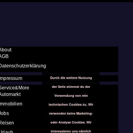
About
AGB
Datenschutzerklärung
Durch die weitere Nutzung
Impressum
der Seite stimmst du der
Service&More
Automarkt
Verwendung von rein
Immobilien
technischen Cookies zu. Wir
Jobs
verwenden keine Marketing-
oder Analyse Cookies. Wir
Reisen
interessieren uns nämlich
Urlaub