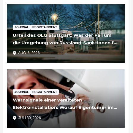
JOURNAL
REGIOTAINMENT
Urteil des OLG Stuttgart: Was der Fall um
die Umgehung von Russland-Sanktionen für
Unternehmen bedeutet
AUG. 6, 2026
JOURNAL
REGIOTAINMENT
Warnsignale einer veralteten
Elektroinstallation: Worauf Eigentümer im
Rems-Murr-Kreis achten sollten
JULI 30, 2026