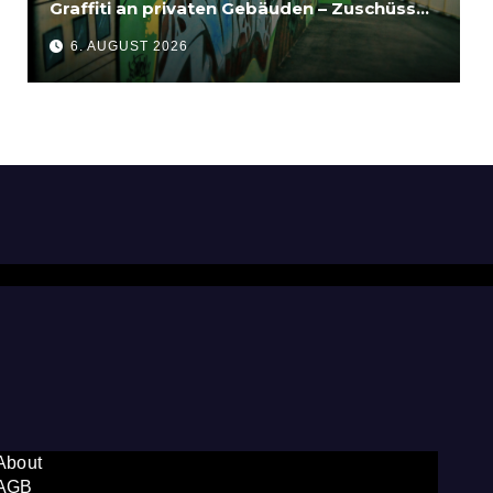
Graffiti an privaten Gebäuden – Zuschüsse
bis 3.500 Euro
6. AUGUST 2026
About
AGB