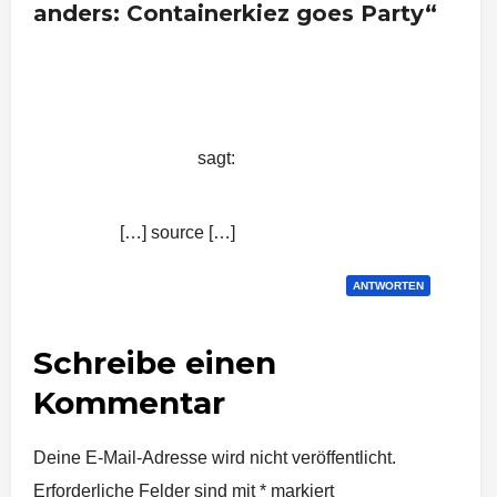
anders: Containerkiez goes Party“
Party mal anders: Containerkiez
goes Party | Nachrichten aus
Stuttgart
sagt:
10. August 2015 um 8:48 Uhr
[…] source […]
ANTWORTEN
Schreibe einen
Kommentar
Deine E-Mail-Adresse wird nicht veröffentlicht.
Erforderliche Felder sind mit
*
markiert