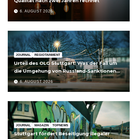
Qualität nach zwei Jahren rechnet
6. AUGUST 2026
JOURNAL
REGIOTAINMENT
Urteil des OLG Stuttgart: Was der Fall um
die Umgehung von Russland-Sanktionen
für Unternehmen bedeutet
6. AUGUST 2026
JOURNAL
MAGAZIN
TOPNEWS
Stuttgart fördert Beseitigung illegaler