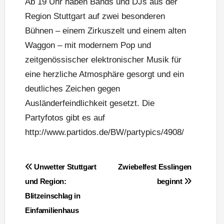
Ab 19 Uhr haben Bands und DJs aus der
Region Stuttgart auf zwei besonderen
Bühnen – einem Zirkuszelt und einem alten
Waggon – mit modernem Pop und
zeitgenössischer elektronischer Musik für
eine herzliche Atmosphäre gesorgt und ein
deutliches Zeichen gegen
Ausländerfeindlichkeit gesetzt. Die
Partyfotos gibt es auf
http://www.partidos.de/BW/partypics/4908/
Beitragsnavigation
Unwetter Stuttgart
Zwiebelfest Esslingen
und Region:
beginnt
Blitzeinschlag in
Einfamilienhaus