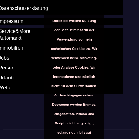
Datenschutzerklärung
Durch die weitere Nutzung
Impressum
der Seite stimmst du der
Service&More
Automarkt
Verwendung von rein
Immobilien
technischen Cookies zu. Wir
Jobs
verwenden keine Marketing-
oder Analyse Cookies. Wir
Reisen
interessieren uns nämlich
Urlaub
nicht für dein Surfverhalten.
Wetter
Andere hingegen schon.
Deswegen werden iframes,
eingebettete Videos und
Scripte nicht angezeigt,
solange du nicht auf