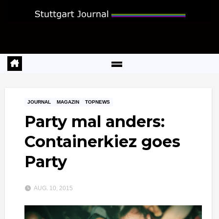
Zum
Inhalt
springen
JOURNAL
MAGAZIN
TOPNEWS
Party mal anders:
Containerkiez goes
Party
AUG. 10, 2015