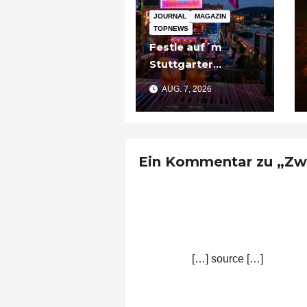
JOURNAL
MAGAZIN
TOPNEWS
Festle auf´m
Stuttgarter
Partyschiff: „Tier
AUG. 7, 2026
am Pier“
Ein Kommentar zu „Zwi
Zwiebelfest Esslingen 
7. August 2015 um 12:03 
[…] source […]