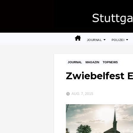
Zum
Inhalt
springen
JOURNAL
POLIZEI
JOURNAL
MAGAZIN
TOPNEWS
Zwiebelfest 
AUG. 7, 2015