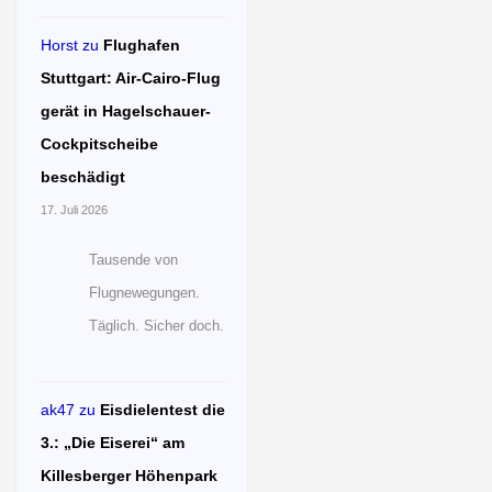
Horst
zu
Flughafen
Stuttgart: Air-Cairo-Flug
gerät in Hagelschauer-
Cockpitscheibe
beschädigt
17. Juli 2026
Tausende von
Flugnewegungen.
Täglich. Sicher doch.
ak47
zu
Eisdielentest die
3.: „Die Eiserei“ am
Killesberger Höhenpark