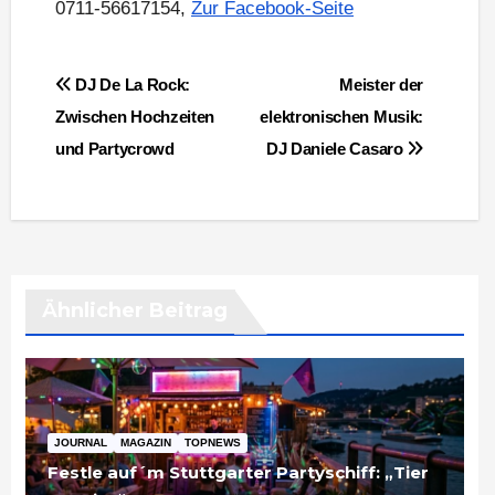
0711-56617154,
Zur Facebook-Seite
Beitragsnavigation
DJ De La Rock:
Meister der
Zwischen Hochzeiten
elektronischen Musik:
und Partycrowd
DJ Daniele Casaro
Ähnlicher Beitrag
JOURNAL
MAGAZIN
TOPNEWS
Festle auf´m Stuttgarter Partyschiff: „Tier