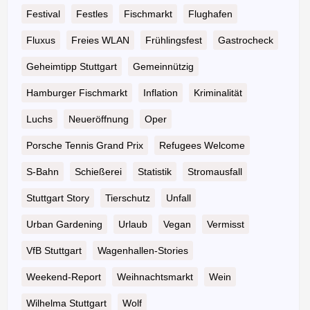
Festival
Festles
Fischmarkt
Flughafen
Fluxus
Freies WLAN
Frühlingsfest
Gastrocheck
Geheimtipp Stuttgart
Gemeinnützig
Hamburger Fischmarkt
Inflation
Kriminalität
Luchs
Neueröffnung
Oper
Porsche Tennis Grand Prix
Refugees Welcome
S-Bahn
Schießerei
Statistik
Stromausfall
Stuttgart Story
Tierschutz
Unfall
Urban Gardening
Urlaub
Vegan
Vermisst
VfB Stuttgart
Wagenhallen-Stories
Weekend-Report
Weihnachtsmarkt
Wein
Wilhelma Stuttgart
Wolf