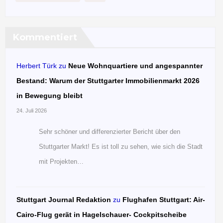
Kommentiert
Herbert Türk
zu
Neue Wohnquartiere und angespannter
Bestand: Warum der Stuttgarter Immobilienmarkt 2026
in Bewegung bleibt
24. Juli 2026
Sehr schöner und differenzierter Bericht über den
Stuttgarter Markt! Es ist toll zu sehen, wie sich die Stadt
mit Projekten…
Stuttgart Journal Redaktion
zu
Flughafen Stuttgart: Air-
Cairo-Flug gerät in Hagelschauer- Cockpitscheibe