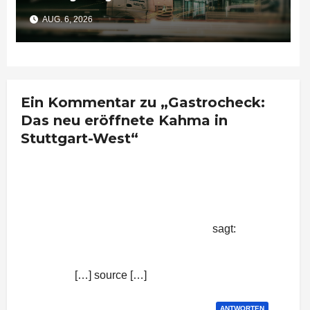
Unternehmen bedeutet
AUG. 6, 2026
Ein Kommentar zu „Gastrocheck:
Das neu eröffnete Kahma in
Stuttgart-West“
Gastrocheck: Das neu eröffnete
Kahma in Stuttgart-West |
Nachrichten aus Stuttgart
sagt:
23. Juli 2015 um 7:39 Uhr
[…] source […]
ANTWORTEN