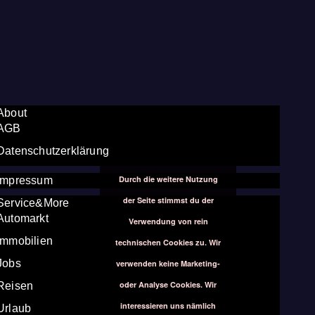
About
AGB
Datenschutzerklärung
Durch die weitere Nutzung
Impressum
der Seite stimmst du der
Service&More
Automarkt
Verwendung von rein
Immobilien
technischen Cookies zu. Wir
Jobs
verwenden keine Marketing-
oder Analyse Cookies. Wir
Reisen
interessieren uns nämlich
Urlaub