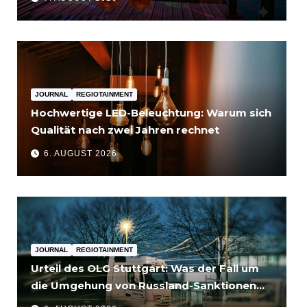
JOURNAL
REGIOTAINMENT
Hochwertige LED-Beleuchtung: Warum sich
Qualität nach zwei Jahren rechnet
6. AUGUST 2026
JOURNAL
REGIOTAINMENT
Urteil des OLG Stuttgart: Was der Fall um
die Umgehung von Russland-Sanktionen
für Unternehmen bedeutet