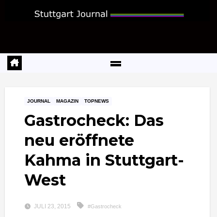
Zum
Inhalt
springen
JOURNAL
MAGAZIN
TOPNEWS
Gastrocheck: Das
neu eröffnete
Kahma in Stuttgart-
West
JULI 23, 2015
#Gastrocheck