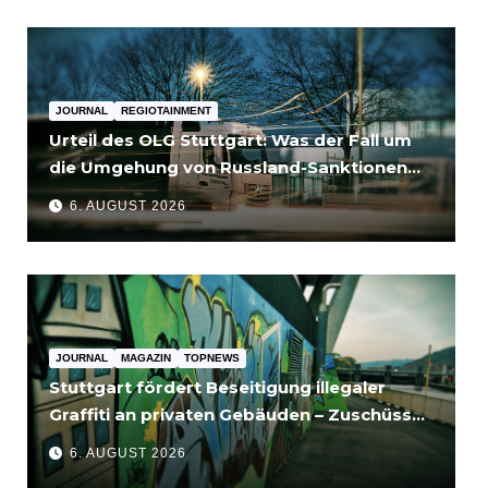
JOURNAL
REGIOTAINMENT
Urteil des OLG Stuttgart: Was der Fall um
die Umgehung von Russland-Sanktionen
für Unternehmen bedeutet
6. AUGUST 2026
JOURNAL
MAGAZIN
TOPNEWS
Stuttgart fördert Beseitigung illegaler
Graffiti an privaten Gebäuden – Zuschüsse
bis 3.500 Euro
6. AUGUST 2026