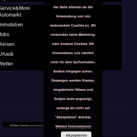
der Seite stimmst du der
Service&More
Automarkt
Verwendung von rein
Immobilien
technischen Cookies zu. Wir
Jobs
verwenden keine Marketing-
oder Analyse Cookies. Wir
Reisen
interessieren uns nämlich
Urlaub
nicht für dein Surfverhalten.
Wetter
Andere hingegen schon.
Deswegen werden iframes,
eingebettete Videos und
Scripte nicht angezeigt,
solange du nicht auf
"Akzeptieren" drückst.
Weitere Informationen
Akzeptieren