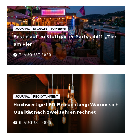
JOURNAL
MAGAZIN
TOPNEWS
Festle auf´m Stuttgarter Partyschiff: „Tier
am Pier“
7. AUGUST 2026
JOURNAL
REGIOTAINMENT
Hochwertige LED-Beleuchtung: Warum sich
Qualität nach zwei Jahren rechnet
6. AUGUST 2026