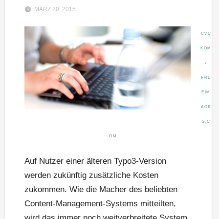
MÄRZ 20, 2015
CVU
KOM
/
FRE
EIM
AGE
S.C
OM
Auf Nutzer einer älteren Typo3-Version
werden zukünftig zusätzliche Kosten
zukommen. Wie die Macher des beliebten
Content-Management-Systems mitteilten,
wird das immer noch weitverbreitete System