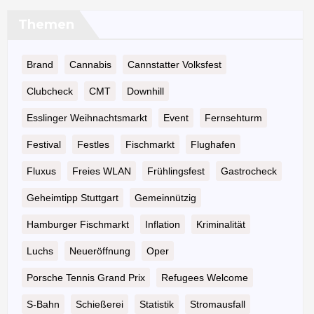
Themen
Brand
Cannabis
Cannstatter Volksfest
Clubcheck
CMT
Downhill
Esslinger Weihnachtsmarkt
Event
Fernsehturm
Festival
Festles
Fischmarkt
Flughafen
Fluxus
Freies WLAN
Frühlingsfest
Gastrocheck
Geheimtipp Stuttgart
Gemeinnützig
Hamburger Fischmarkt
Inflation
Kriminalität
Luchs
Neueröffnung
Oper
Porsche Tennis Grand Prix
Refugees Welcome
S-Bahn
Schießerei
Statistik
Stromausfall