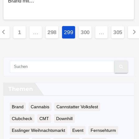
Brand mit…
eitennummerierung
1
…
298
299
300
…
305
er
eiträge
Themen
Brand
Cannabis
Cannstatter Volksfest
Clubcheck
CMT
Downhill
Esslinger Weihnachtsmarkt
Event
Fernsehturm