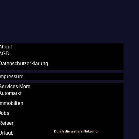
About
AGB
Datenschutzerklärung
Impressum
Service&More
Automarkt
Immobilien
Jobs
Reisen
Durch die weitere Nutzung
Urlaub