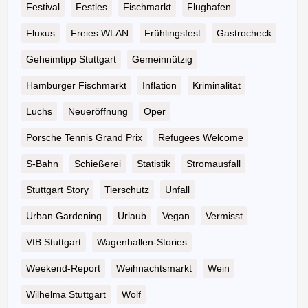
Festival
Festles
Fischmarkt
Flughafen
Fluxus
Freies WLAN
Frühlingsfest
Gastrocheck
Geheimtipp Stuttgart
Gemeinnützig
Hamburger Fischmarkt
Inflation
Kriminalität
Luchs
Neueröffnung
Oper
Porsche Tennis Grand Prix
Refugees Welcome
S-Bahn
Schießerei
Statistik
Stromausfall
Stuttgart Story
Tierschutz
Unfall
Urban Gardening
Urlaub
Vegan
Vermisst
VfB Stuttgart
Wagenhallen-Stories
Weekend-Report
Weihnachtsmarkt
Wein
Wilhelma Stuttgart
Wolf