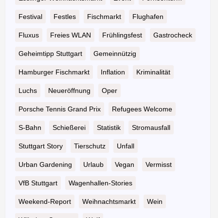
Festival
Festles
Fischmarkt
Flughafen
Fluxus
Freies WLAN
Frühlingsfest
Gastrocheck
Geheimtipp Stuttgart
Gemeinnützig
Hamburger Fischmarkt
Inflation
Kriminalität
Luchs
Neueröffnung
Oper
Porsche Tennis Grand Prix
Refugees Welcome
S-Bahn
Schießerei
Statistik
Stromausfall
Stuttgart Story
Tierschutz
Unfall
Urban Gardening
Urlaub
Vegan
Vermisst
VfB Stuttgart
Wagenhallen-Stories
Weekend-Report
Weihnachtsmarkt
Wein