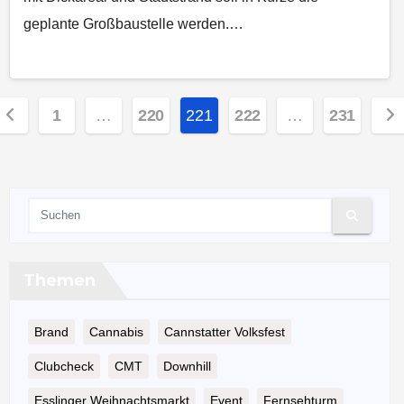
geplante Großbaustelle werden.…
eitennummerierung
1
…
220
221
222
…
231
er
eiträge
Themen
Brand
Cannabis
Cannstatter Volksfest
Clubcheck
CMT
Downhill
Esslinger Weihnachtsmarkt
Event
Fernsehturm