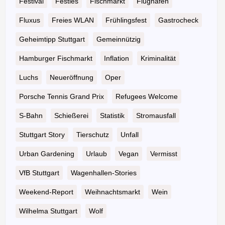
Festival
Festles
Fischmarkt
Flughafen
Fluxus
Freies WLAN
Frühlingsfest
Gastrocheck
Geheimtipp Stuttgart
Gemeinnützig
Hamburger Fischmarkt
Inflation
Kriminalität
Luchs
Neueröffnung
Oper
Porsche Tennis Grand Prix
Refugees Welcome
S-Bahn
Schießerei
Statistik
Stromausfall
Stuttgart Story
Tierschutz
Unfall
Urban Gardening
Urlaub
Vegan
Vermisst
VfB Stuttgart
Wagenhallen-Stories
Weekend-Report
Weihnachtsmarkt
Wein
Wilhelma Stuttgart
Wolf