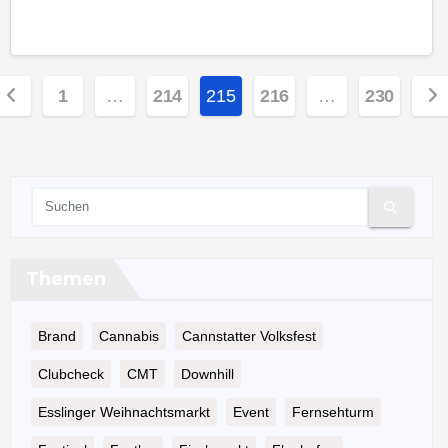
eitennummerierung
1
…
214
215
216
…
230
er
eiträge
Themen
Brand
Cannabis
Cannstatter Volksfest
Clubcheck
CMT
Downhill
Esslinger Weihnachtsmarkt
Event
Fernsehturm