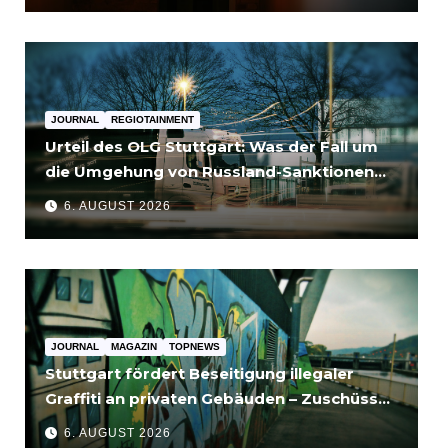
JOURNAL
REGIOTAINMENT
Urteil des OLG Stuttgart: Was der Fall um
die Umgehung von Russland-Sanktionen
für Unternehmen bedeutet
6. AUGUST 2026
JOURNAL
MAGAZIN
TOPNEWS
Stuttgart fördert Beseitigung illegaler
Graffiti an privaten Gebäuden – Zuschüsse
bis 3.500 Euro
6. AUGUST 2026