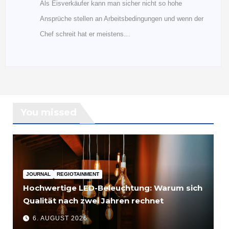
Als Eisverkäufer kann man sicher nicht so hohe
Ansprüche stellen an Arbeitsbedingungen und wenn der
Chef schreit hat er meistens…
You missed
JOURNAL
REGIOTAINMENT
Hochwertige LED-Beleuchtung: Warum sich
Qualität nach zwei Jahren rechnet
6. AUGUST 2026