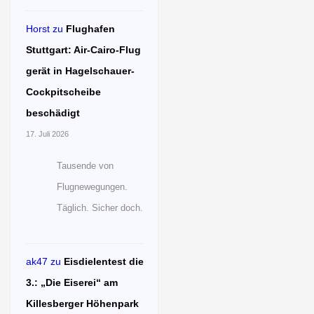
Horst
zu
Flughafen
Stuttgart: Air-Cairo-Flug
gerät in Hagelschauer-
Cockpitscheibe
beschädigt
17. Juli 2026
Tausende von
Flugnewegungen.
Täglich. Sicher doch.
ak47
zu
Eisdielentest die
3.: „Die Eiserei“ am
Killesberger Höhenpark