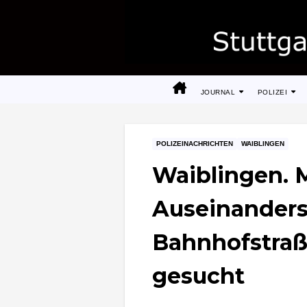
Zum
Inhalt
springen
JOURNAL
POLIZEI
POLIZEINACHRICHTEN
WAIBLINGEN
Waiblingen. 
Auseinanders
Bahnhofstraß
gesucht