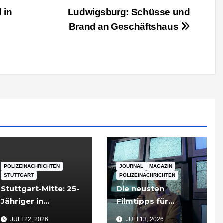
 in
Ludwigsburg: Schüsse und
Brand an Geschäftshaus
POLIZEINACHRICHTEN
JOURNAL
MAGAZIN
STUTTGART
POLIZEINACHRICHTEN
Stuttgart-Mitte: 25-
Die neusten
Jähriger in
Filmtipps für
Tiefgarageneinfahr
Sommerabende
JULI 22, 2026
JULI 13, 2026