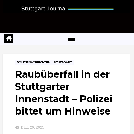
Zum
Inhalt
springen
POLIZEINACHRICHTEN
STUTTGART
Raubüberfall in der
Stuttgarter
Innenstadt – Polizei
bittet um Hinweise
DEZ. 29, 2025