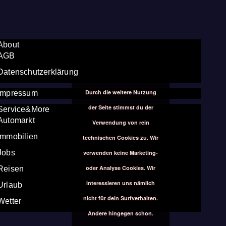
About
AGB
Datenschutzerklärung
Durch die weitere Nutzung
Impressum
der Seite stimmst du der
Service&More
Automarkt
Verwendung von rein
Immobilien
technischen Cookies zu. Wir
Jobs
verwenden keine Marketing-
oder Analyse Cookies. Wir
Reisen
interessieren uns nämlich
Urlaub
nicht für dein Surfverhalten.
Wetter
Andere hingegen schon.