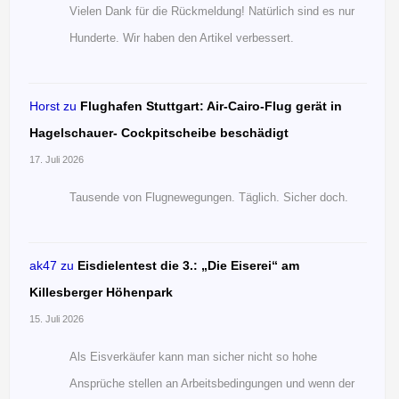
Vielen Dank für die Rückmeldung! Natürlich sind es nur
Hunderte. Wir haben den Artikel verbessert.
Horst
zu
Flughafen Stuttgart: Air-Cairo-Flug gerät in
Hagelschauer- Cockpitscheibe beschädigt
17. Juli 2026
Tausende von Flugnewegungen. Täglich. Sicher doch.
ak47
zu
Eisdielentest die 3.: „Die Eiserei“ am
Killesberger Höhenpark
15. Juli 2026
Als Eisverkäufer kann man sicher nicht so hohe
Ansprüche stellen an Arbeitsbedingungen und wenn der