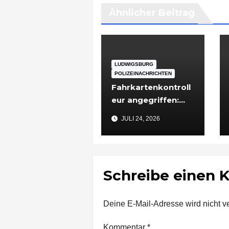
Ähnlicher Beitrag
LUDWIGSBURG
POLIZEINACHRICHTEN
Fahrkartenkontroll
eur angegriffen:
48-Jähriger nach
JULI 24, 2026
Vorfall in
Ludwigsburg in
Untersuchungshaft
Schreibe einen
Deine E-Mail-Adresse wird nicht ver
Kommentar
*