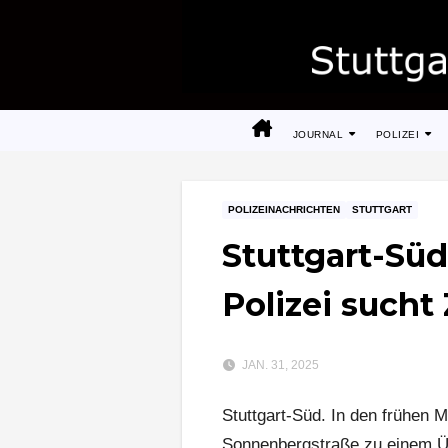
Zum
Inhalt
springen
JOURNAL
POLIZEI
POLIZEINACHRICHTEN
STUTTGART
Stuttgart-Süd
Polizei such
JAN. 31, 2025
Stuttgart-Süd. In den frühen 
Sonnenbergstraße zu einem Üb