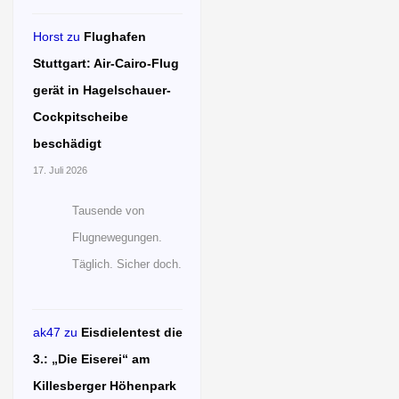
Horst
zu
Flughafen
Stuttgart: Air-Cairo-Flug
gerät in Hagelschauer-
Cockpitscheibe
beschädigt
17. Juli 2026
Tausende von
Flugnewegungen.
Täglich. Sicher doch.
ak47
zu
Eisdielentest die
3.: „Die Eiserei“ am
Killesberger Höhenpark