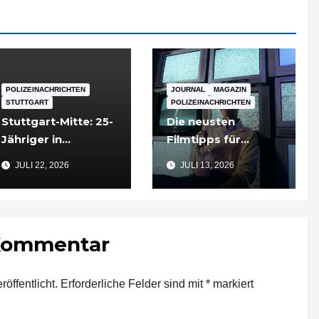
POLIZEINACHRICHTEN
JOURNAL
MAGAZIN
STUTTGART
POLIZEINACHRICHTEN
Stuttgart-Mitte: 25-
Die neusten
Jähriger in
Filmtipps für
Tiefgarageneinfahr
Sommerabende
JULI 22, 2026
JULI 13, 2026
t lebensgefährlich
verletzt
 Kommentar
öffentlicht.
Erforderliche Felder sind mit
*
markiert