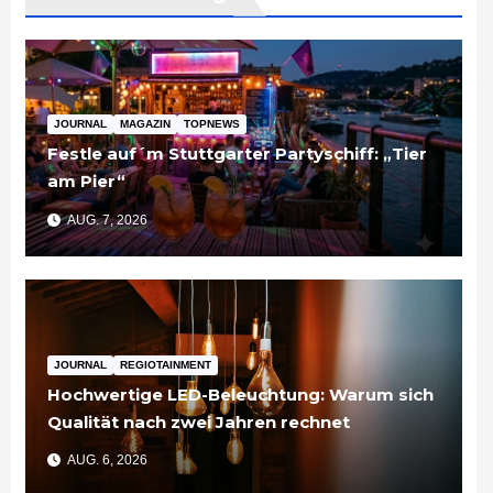
JOURNAL
MAGAZIN
TOPNEWS
Festle auf´m Stuttgarter Partyschiff: „Tier
am Pier“
AUG. 7, 2026
JOURNAL
REGIOTAINMENT
Hochwertige LED-Beleuchtung: Warum sich
Qualität nach zwei Jahren rechnet
AUG. 6, 2026