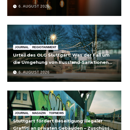
6. AUGUST 2026
JOURNAL
REGIOTAINMENT
Urteil des OLG Stuttgart: Was der Fall um
die Umgehung von Russland-Sanktionen
für Unternehmen bedeutet
6. AUGUST 2026
JOURNAL
MAGAZIN
TOPNEWS
Stuttgart fördert Beseitigung illegaler
Graffiti an privaten Gebäuden – Zuschüsse