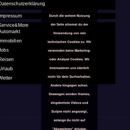
Datenschutzerklärung
Durch die weitere Nutzung
Impressum
der Seite stimmst du der
Service&More
Automarkt
Verwendung von rein
Immobilien
technischen Cookies zu. Wir
Jobs
verwenden keine Marketing-
oder Analyse Cookies. Wir
Reisen
interessieren uns nämlich
Urlaub
nicht für dein Surfverhalten.
Wetter
Andere hingegen schon.
Deswegen werden iframes,
eingebettete Videos und
Scripte nicht angezeigt,
solange du nicht auf
"Akzeptieren" drückst.